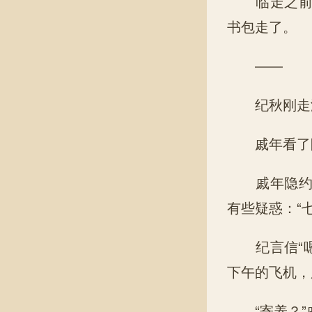
临走之前，
书包走了。
——
纪秋刚走没
戚年看了眼
戚年隐约猜
有些疑惑：“
纪言信“嗯
下午的飞机，
“寄养？”