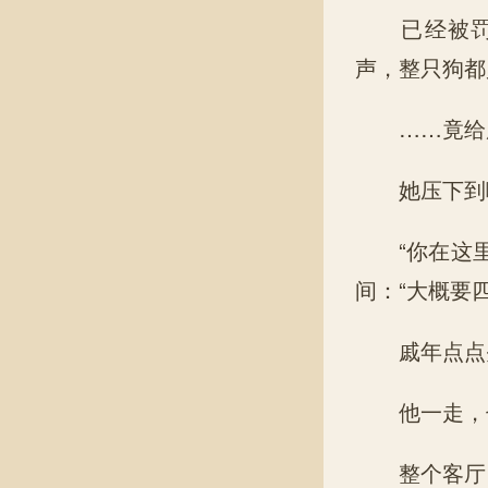
已经被罚站
声，整只狗都
……竟给戚
她压下到嘴
“你在这里
间：“大概要
戚年点点头
他一走，七
整个客厅，