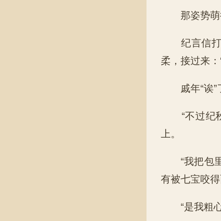
那姿势萌得
纪言信打量
柔，接过来：
戚年“诶”
“不过纪秋
上。
“我把包里
有被七宝咬得
“是我粗心大