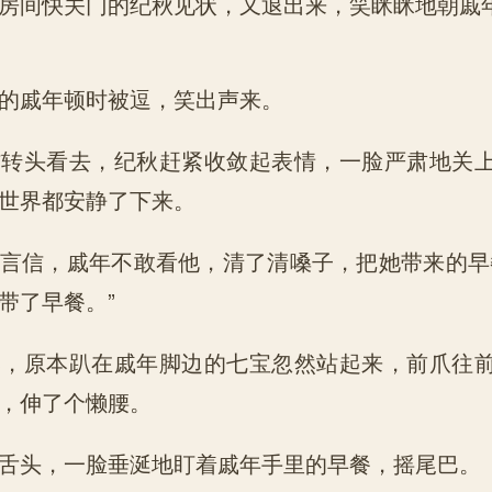
间快关门的纪秋见状，又退出来，笑眯眯地朝戚
戚年顿时被逗，笑出声来。
头看去，纪秋赶紧收敛起表情，一脸严肃地关上
世界都安静了下来。
信，戚年不敢看他，清了清嗓子，把她带来的早
带了早餐。”
原本趴在戚年脚边的七宝忽然站起来，前爪往前
，伸了个懒腰。
头，一脸垂涎地盯着戚年手里的早餐，摇尾巴。