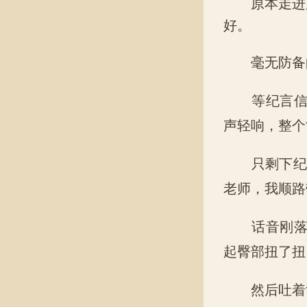
原本走进房
好。
毫无防备的
等纪言信转
声轻响，整个
只剩下纪言
老师，我顺路
话音刚落，
起臀部扭了扭
然后吐着舌