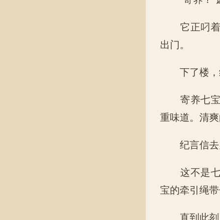
它正叼着装
出门。
下了楼，纪
寄养七宝的
重味道。清爽
纪言信去办
这不是七宝
宝的牵引绳带
直到此刻，