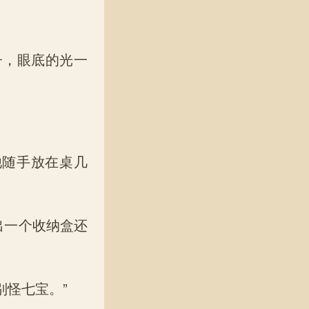
，眼底的光一
他随手放在桌几
出一个收纳盒还
怪七宝。”