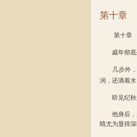
第十章
第十章
戚年彻底坐
几步外，纪
润，还滴着水
听见纪秋这
他身后，是
睛尤为显得深