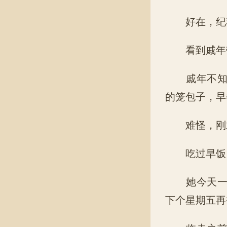
好在，纪秋
看到戚年带
戚年不知道
的笼包子，早
难怪，刚才
吃过早饭，
她今天一整
下个星期五再