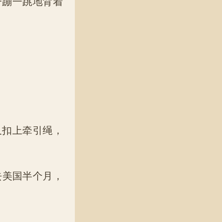
蹦一跳地背着
扣上牵引绳，
去美国半个月，