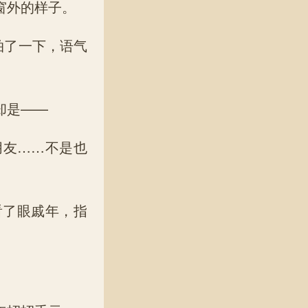
窗外的样子。
拍了一下，语气
却是——
友……不是也
了眼戚年，指