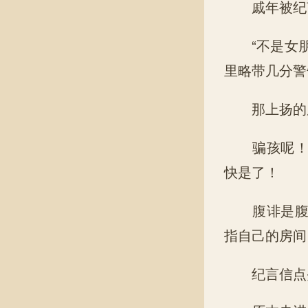
戚年被纪言
“不是女朋
里略带几分警
那上扬的尾
骗孩呢！七
快是了！
腹诽是腹诽
指自己的房间
纪言信点头