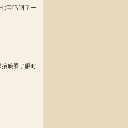
七宝呜咽了一
只抬腕看了眼时