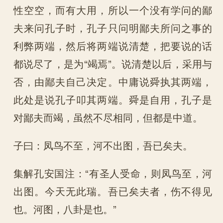
性空空，而有大用，所以一个没有学问的鄙
夫来问孔子时，孔子只问明鄙夫所问之事的
利弊两端，然后将两端说清楚，把要说的话
都说尽了，是为“竭焉”。说清楚以后，采用与
否，由鄙夫自己决定。中庸说舜执其两端，
此处是说孔子叩其两端。舜是自用，孔子是
对鄙夫而竭，虽然不尽相同，但都是中道。
子曰：凤鸟不至，河不出图，吾已矣夫。
集解孔安国注：“有圣人受命，则凤鸟至，河
出图。今天无此瑞。吾已矣夫者，伤不得见
也。河图，八卦是也。”