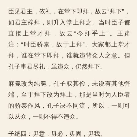
臣见君主，依礼，在堂下即拜，故云“拜下”，
如君主辞拜，则升入堂上拜之。当时臣子都
直接上堂才拜，故云“今拜乎上”。王肃
注：“时臣骄泰，故于上拜”。大家都上堂才
拜，谁在堂下即拜，谁就违背众人之意。但
孔子事君尽礼，虽违众，仍然拜下。
麻冕改为纯冕，孔子取其俭，未说有其他弊
端，至于拜下改为拜上，那是当时为人臣者
的骄泰作风，孔子决不同流，所以，一则可
以从众，一则不得不违众。
子绝四：毋意，毋必，毋固，毋我。