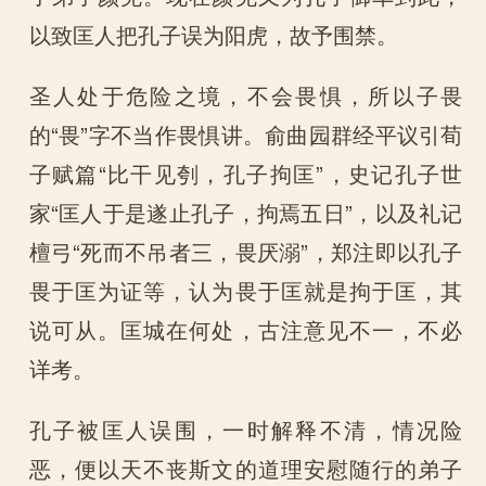
以致匡人把孔子误为阳虎，故予围禁。
圣人处于危险之境，不会畏惧，所以子畏
的“畏”字不当作畏惧讲。俞曲园群经平议引荀
子赋篇“比干见刳，孔子拘匡”，史记孔子世
家“匡人于是遂止孔子，拘焉五日”，以及礼记
檀弓“死而不吊者三，畏厌溺”，郑注即以孔子
畏于匡为证等，认为畏于匡就是拘于匡，其
说可从。匡城在何处，古注意见不一，不必
详考。
孔子被匡人误围，一时解释不清，情况险
恶，便以天不丧斯文的道理安慰随行的弟子