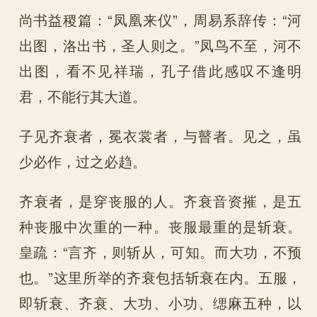
尚书益稷篇：“凤凰来仪”，周易系辞传：“河
出图，洛出书，圣人则之。”凤鸟不至，河不
出图，看不见祥瑞，孔子借此感叹不逢明
君，不能行其大道。
子见齐衰者，冕衣裳者，与瞽者。见之，虽
少必作，过之必趋。
齐衰者，是穿丧服的人。齐衰音资摧，是五
种丧服中次重的一种。丧服最重的是斩衰。
皇疏：“言齐，则斩从，可知。而大功，不预
也。”这里所举的齐衰包括斩衰在内。五服，
即斩衰、齐衰、大功、小功、缌麻五种，以