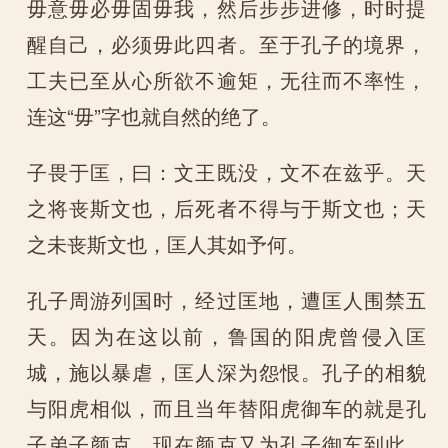
毋意毋必毋固毋我，然后步步进修，时时提
醒自己，必须毋此四者。至于孔子的境界，
工夫已至从心所欲不逾矩，无往而不率性，
连这“毋”字也就自然的绝了。
子畏于匡，曰：文王既没，文不在兹乎。天
之将丧斯文也，后死者不得与于斯文也；天
之未丧斯文也，匡人其如予何。
孔子周游列国时，经过匡地，遭匡人围禁五
天。因为在这以前，鲁国的阳虎曾侵入匡
城，施以暴虐，匡人深为怨恨。孔子的相貌
与阳虎相似，而且当年替阳虎御车的就是孔
子弟子颜克。现在颜克又为孔子御车到此，