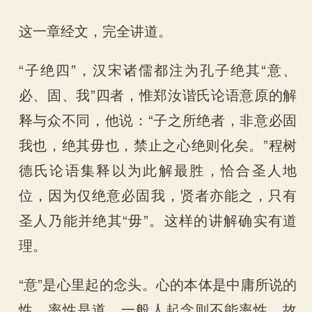
这一章经文，完全讲道。
“子绝四”，汉宋诸儒都注为孔子绝其“意、
必、固、我”四者，惟郑汝谐氏论语意原的解
释与众不同，他说：“子之所绝者，非意必固
我也，绝其毋也，禁止之心绝则化矣。”程树
德氏论语集释以为此解最胜，恰合圣人地
位，因为仅绝意必固我，贤者亦能之，只有
圣人乃能并绝其“毋”。这样的讲解确实有道
理。
“意”是心里起的念头。心的本体是中庸所说的
性，率性是道。一般人起念则不能率性，故