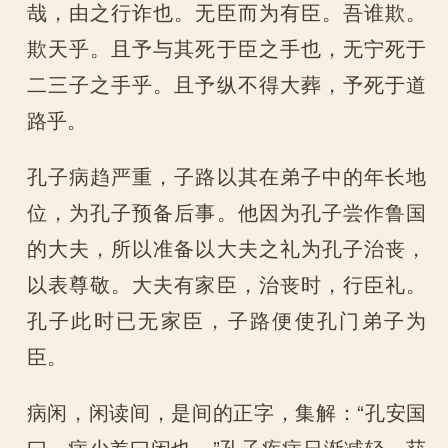
哉，由之行诈也。无臣而为有臣。吾谁欺。
欺天乎。且予与其死于臣之手也，无宁死于
二三子之手乎。且予纵不得大葬，予死于道
路乎。
孔子病趋严重，子路以其在弟子中的年长地
位，为孔子预备后事。他因为孔子尝作鲁国
的大夫，所以准备以大夫之礼为孔子治丧，
以表尊敬。大夫有家臣，治丧时，行臣礼。
孔子此时已无家臣，子路便使孔门弟子为
臣。
病闲，闲读间，是间的正字，集解：“孔安国
曰，病少差曰闲也。”孔子疾病日渐减轻，获