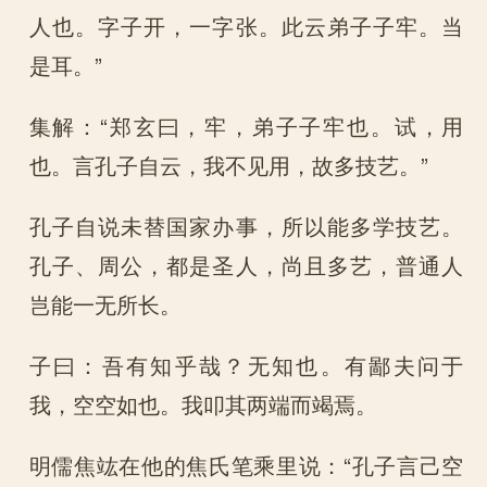
人也。字子开，一字张。此云弟子子牢。当
是耳。”
集解：“郑玄曰，牢，弟子子牢也。试，用
也。言孔子自云，我不见用，故多技艺。”
孔子自说未替国家办事，所以能多学技艺。
孔子、周公，都是圣人，尚且多艺，普通人
岂能一无所长。
子曰：吾有知乎哉？无知也。有鄙夫问于
我，空空如也。我叩其两端而竭焉。
明儒焦竑在他的焦氏笔乘里说：“孔子言己空