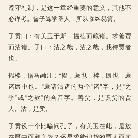
遵守礼制，是这一章经重要的意义，其他不
必详考。曾子笃学圣人，所以临终易箦。
子贡曰：有美玉于斯，韫椟而藏诸。求善贾
而沽诸。子曰：沽之哉，沽之哉，我待贾者
也。
韫椟，据马融注：“韫，藏也，椟，匮也，藏
诸匮中也。”藏诸沽诸的两个“诸”字，是“之
乎”或“之欤”的合音字。善贾，是识货的贾
人。沽，是卖。
子贡设一个比喻问孔子，有美玉在此，是放
在匮中而藏之欤？还是求能识货的贾人而卖