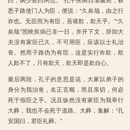
悉子路使门人为臣，便说：“久矣哉，由之行
诈也。无臣而为有臣，吾谁欺，欺天乎。”“久
矣哉”照映疾病已非一日，并开下文，辞卸大
夫没有家臣已久，不可用臣，应该以士礼治
丧。然而子路伪为有臣，这是实行诈欺，欺
人欺不了，只有欺天，欺天即是欺自心。
最后两段，孔子的意思是说，大家以弟子的
身分为我治丧，名正言顺，而且亲切，何必
死于假臣之手。况且纵然没有家臣为我举行
大葬，我也不会死于道路。大葬，集解：“孔
安国曰，君臣礼葬。”