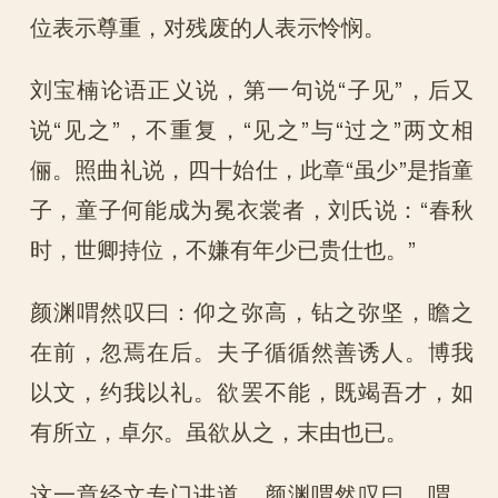
位表示尊重，对残废的人表示怜悯。
刘宝楠论语正义说，第一句说“子见”，后又
说“见之”，不重复，“见之”与“过之”两文相
俪。照曲礼说，四十始仕，此章“虽少”是指童
子，童子何能成为冕衣裳者，刘氏说：“春秋
时，世卿持位，不嫌有年少已贵仕也。”
颜渊喟然叹曰：仰之弥高，钻之弥坚，瞻之
在前，忽焉在后。夫子循循然善诱人。博我
以文，约我以礼。欲罢不能，既竭吾才，如
有所立，卓尔。虽欲从之，末由也已。
这一章经文专门讲道。颜渊喟然叹曰。喟，