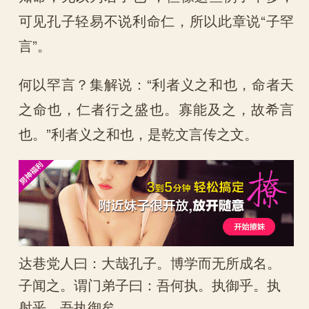
可见孔子轻易不说利命仁，所以此章说“子罕
言”。
何以罕言？集解说：“利者义之和也，命者天
之命也，仁者行之盛也。寡能及之，故希言
也。”利者义之和也，是乾文言传之文。
达巷党人曰：大哉孔子。博学而无所成名。
子闻之。谓门弟子曰：吾何执。执御乎。执
射乎。吾执御矣。