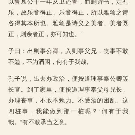
以鲁哀公十一年从卫还鲁，而删诗书，定礼
乐，故乐音得正。乐音得正，所以雅颂之诗
各得其本所也。雅颂是诗义之美者。美者既
正，则余者正，亦可知也。”
子曰：出则事公卿，入则事父兄，丧事不敢
不勉，不为酒困，何有于我哉。
孔子说，出去办政治，便按道理事奉公卿等
长官。到了家里，便按道理事奉父母兄长。
办理丧事，不敢不勉力。不受酒的困乱。这
四桩事，我能做到那一桩呢？“何有于我
哉。”有不敢承当之意。