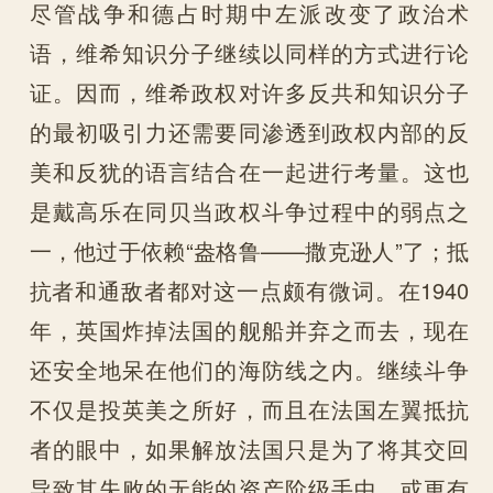
尽管战争和德占时期中左派改变了政治术
语，维希知识分子继续以同样的方式进行论
证。因而，维希政权对许多反共和知识分子
的最初吸引力还需要同渗透到政权内部的反
美和反犹的语言结合在一起进行考量。这也
是戴高乐在同贝当政权斗争过程中的弱点之
一，他过于依赖“盎格鲁——撒克逊人”了；抵
抗者和通敌者都对这一点颇有微词。在1940
年，英国炸掉法国的舰船并弃之而去，现在
还安全地呆在他们的海防线之内。继续斗争
不仅是投英美之所好，而且在法国左翼抵抗
者的眼中，如果解放法国只是为了将其交回
导致其失败的无能的资产阶级手中，或更有