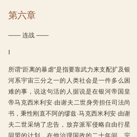
第六章
—— 连战 ——
Ⅰ
所谓“距离的暴虐”是指要靠武力来支配扩及银
河系宇宙三分之一的人类社会是一件多么困
难的事，说这句活的人据说是在银河帝国皇
帝马克西米利安·由谢夫二世身旁担任司法尚
书，秉性刚直不阿的缪兹·马克西米利安·由谢
夫二世采纳了忠告，放弃派军侵略自由行星
同盟的计划，在他治理国政的二十年间，完