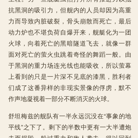
抗黑洞的吸引力，但舰内的人员却因为高重
力而导致内脏破裂，骨头崩散而死亡，最后
动力炉也不堪负荷自爆开来，舰艇化为一团
火球，向着死亡的黑暗隧道飞去，就像一群
面对死亡的萤火虫跳着奇怪的舞蹈一般。由
于黑洞的重力场连光线也能吸收，所以萤幕
上看到的只是一片深不见底的漆黑，胜利者
们成了这番异样的非现实景像的俘虏，默不
作声地凝视着一部分不断消灭的火球。
舒坦梅兹的舰队有一半永远沉没在“事象的地
平线”之下了。剩下的半数中更有一大半遭炮
击而损毁。躲过重力和敌人袭击，得以回到