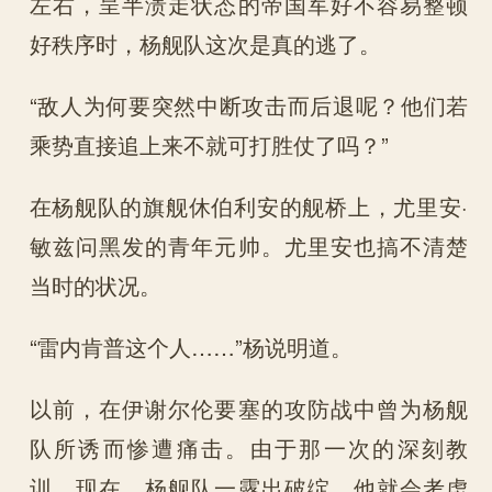
左右，呈半溃走状态的帝国军好不容易整顿
好秩序时，杨舰队这次是真的逃了。
“敌人为何要突然中断攻击而后退呢？他们若
乘势直接追上来不就可打胜仗了吗？”
在杨舰队的旗舰休伯利安的舰桥上，尤里安·
敏兹问黑发的青年元帅。尤里安也搞不清楚
当时的状况。
“雷内肯普这个人……”杨说明道。
以前，在伊谢尔伦要塞的攻防战中曾为杨舰
队所诱而惨遭痛击。由于那一次的深刻教
训，现在，杨舰队一露出破绽，他就会考虑