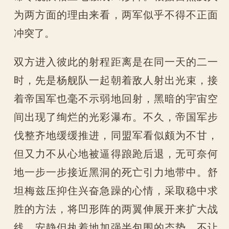
为两方面的理由来看，两军似乎不得不正面
冲突了。
双方进入彼此的射程距离是在同一天的二一
时，先是杨舰队一起朝着敌人射出光束，接
着帝国军也毫不示弱地回射，黑暗的宇宙空
间出现了绚烂的光彩瀑布。不久，帝国军步
伐整齐地缓缓推进，同盟军看似颇为不甘，
但又力不从心地被逼得踉跄后退，无可奈何
地一步一步接近黑洞的死亡引力地带中。舒
坦梅兹压抑住兴奋急躁的心情，采取稳中求
胜的方法，将凹形阵的两翼伸展开来扩大战
线，安静但执着地加强半包围的态势，不让