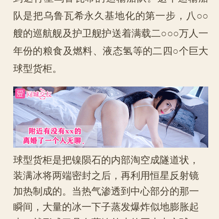
队是把乌鲁瓦希永久基地化的第一步，八○○
艘的巡航舰及护卫舰护送着满载二○○○万人一
年份的粮食及燃料、液态氢等的二四○个巨大
球型货柜。
球型货柜是把镍陨石的内部淘空成隧道状，
装满冰将两端密封之后，再利用恒星反射镜
加热制成的。当热气渗透到中心部分的那一
瞬间，大量的冰一下子蒸发爆炸似地膨胀起