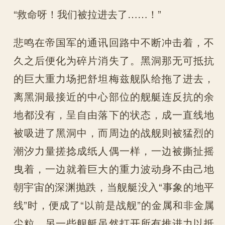
“救命呀！我们被拉进去了……！”
悲鸣在帝国军的通讯回路中不断冲击着，不
久之后便化为碎片消失了。黑洞那无可抵抗
的巨大重力场把舒坦梅兹舰队给拖了进去，
离黑洞最接近的中心部位的舰艇连反抗的余
地都没有，呈自由落下的状态，成一直线地
被吸进了黑洞中，而周边的战舰则被猛烈的
潮汐力量搓捻成纸人偶一样，一边被撕扯摇
曳着，一边就着巨大的重力波动身不由己地
朝宇宙的深渊抛跌，当舰艇没入“事象的地平
线”时，便成了“以前是战舰”的金属和非金属
尘粒。另一些舰艇虽然打开所有推进力以抵