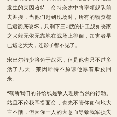
发生的莱因哈特，命特奈杰中将率领舰队前
去迎接，当他们赶到现场时，所有的物资都
已遭彻底破坏，只剩下三○艘的护卫舰如丧家
之犬般无依无靠地在战场上徘徊，加害者早
已逃之夭夭，连影子都不见了。
宋巴尔特少将免于战死，但是他也只不过多
活了几天，莱因哈特不原谅他厚着脸皮回
来。
“截断我们的补给线是敌人理所当然的行动。
姑且不论我耳提面命，也先不管你如何地大
言不惭，但因你一人的大意而导致我军损失