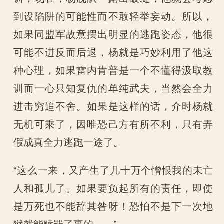
到设陷阱的可能性而不敢轻举妄动。所以，
如果同盟军故意摆出明显的逃跑姿态，他很
可能不进反而后退，杨就是巧妙利用了他这
种心理，如果雷内肯普是一个不懂得汲取教
训而一心只知复仇的单纯武夫，当然会全力
进击穷追不舍。如果是这样的话，介时杨就
无机可乘了，因唯恐己方有所不利，只有弄
假成真全力逃跑一途了。
“这么一来，又产生了几十万个憎恨我的未亡
人和孤儿了。如果要负起所有的责任，即使
是万死也不能辞其咎呀！恐怕不是下一次地
狱就能赎罪了事的……”