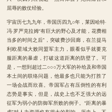
屈辱的败仗经验。
宇宙历七九九年，帝国历四九○年，莱因哈特·
冯·罗严克拉姆“有巨大的野心及才能，花费相
当多的时间之后”，突破费沙回廊，在兰提马
利欧星域大败同盟军主力，眼看似乎就要克
服距离的暴虐，打破这道距离的防壁了。可
是，一想到超过二○○○万大军的补给及和帝国
本土间的联络问题，他最多也只能为打胜了
一场会战而欣喜。帝国军占有压倒性的有利
态势是事实，但是，战史上也不乏强大的远
征军为弱小的防御军所败的例子。“距离的暴
虐”对人力资源也有很大的影响。历史上，不