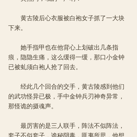
黄古陵后心衣服被白袍女子抓了一大块
下来。
她手指甲也在他背心上划破出几条指
痕，隐隐生痛，这么缓得一缓，那口小金钟
已被虬须白袍人抢了回去。
经此几个回合的交手，黄古陵感到他们
的武功怪异已极，手中金钟兵刃神奇异常，
那怪诡的摄魂声。
最厉害的是三人联手，阵法不似阵法，
套子不似套子，诡秘阴毒，匪夷所思，他想