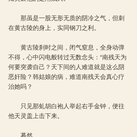
那虽是一股无形无质的阴冷之气，但刺
在黄古陵的身上，实同钢刀之利。
黄古陵刹时之间，闭气窒息，全身动弹
不得，心中闪电般转过无数念头：“南残天为
何要突袭自己？天下间的人难道就是这么阴
恶奸险？韩姑娘的病，难道南残天会真心疗
治她吗？
只见那虬胡白袍人举起右手金钟，便往
他天灵盖上击下来。
蓦然