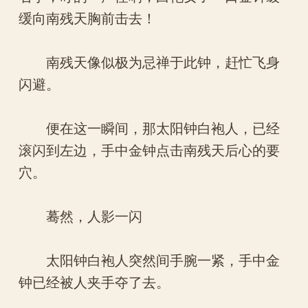
缓向南残天胸前击去！
南残天像似极为忌禅于此钟，赶忙飞身
闪避。
便在这一瞬间，那太阳钟白袍人，已经
滚闪到左边，手中金钟点击南残天后心的要
穴。
蓦然，人影一闪
太阳钟白袍人突然间手腕一紧，手中金
钟已经被人夹手夺了去。