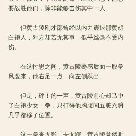
要战胜他们，除非能够击伤其中一人。
但黄古陵刚才部曾经以内力震退那黄胡
白袍人，对方却若无其事，似乎丝毫不受内
伤。
在这忖思之间，黄古陵蓦感后面一股拳
风袭来，他右足一点，向左侧跃出。
但是，砰！的一声，黄古陵前心却己中
了白袍少女一拳，只打得他胸腹间五脏六腑
几乎都移了位置。
这一拳来无影，去无踪，黄古陵竟然听