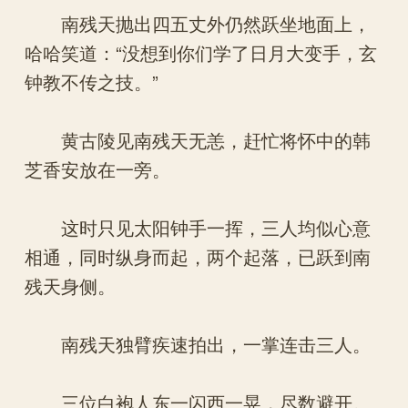
南残天抛出四五丈外仍然跃坐地面上，
哈哈笑道：“没想到你们学了日月大变手，玄
钟教不传之技。”
黄古陵见南残天无恙，赶忙将怀中的韩
芝香安放在一旁。
这时只见太阳钟手一挥，三人均似心意
相通，同时纵身而起，两个起落，已跃到南
残天身侧。
南残天独臂疾速拍出，一掌连击三人。
三位白袍人东一闪西一晃，尽数避开。