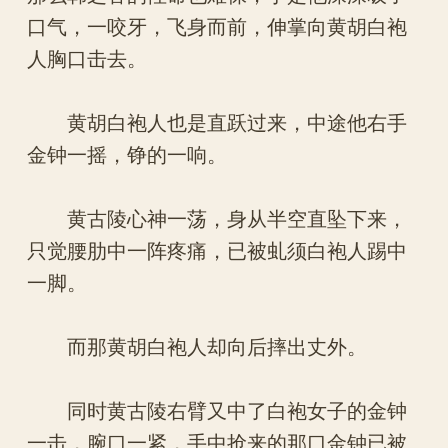
口气，一咬牙，飞身而前，伸掌向黄胡白袍
人胸口击去。
黄胡白袍人也是直跃过来，中途他右手
金钟一摇，铮的一响。
黄古陵心神一荡，身从半空直坠下来，
只觉腰肋中一阵疼痛，已被虬须白袍人踢中
一脚。
而那黄胡白袍人却向后摔出丈外。
同时黄古陵右臂又中了白袍女子的金钟
一击，腕口一紧，手中抢来的那口金钟已被