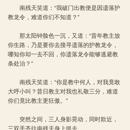
南残天笑道：“我破门出教便是因遗落护
教龙令，难道你们不知道？”
那太阳钟脸色一沉，又道：“昔年教主放
你生路，乃是要你去搜寻遗落的护教龙令，
哪知你却一去不回，你遗落龙令能够逃避教
条处治？”
南残天笑道：“你是教中何人，对我竟敢
大呼小叫？昔日教主对我也礼敬三分，难道
你们竟比教主更狂傲。”
突然之间，三人身影晃动，同时欺近，
三双手齐往南残天身上抓去。