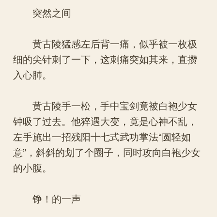
突然之间
黄古陵猛感左后背一痛，似乎被一枚极
细的尖针刺了一下，这刺痛突如其来，直攒
入心肺。
黄古陵手一松，手中宝剑竟被白袍少女
钟吸了过去。他猝遇大变，竟是心神不乱，
左手施出一招残阳十七式武功掌法“圆轻如
意”，斜斜的划了个圈子，同时攻向白袍少女
的小腹。
铮！的一声