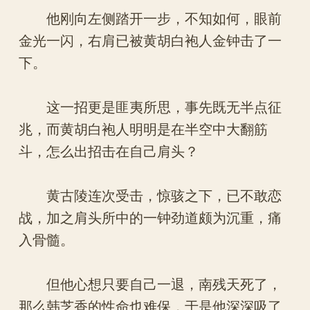
他刚向左侧踏开一步，不知如何，眼前
金光一闪，右肩已被黄胡白袍人金钟击了一
下。
这一招更是匪夷所思，事先既无半点征
兆，而黄胡白袍人明明是在半空中大翻筋
斗，怎么出招击在自己肩头？
黄古陵连次受击，惊骇之下，已不敢恋
战，加之肩头所中的一钟劲道颇为沉重，痛
入骨髓。
但他心想只要自己一退，南残天死了，
那么韩芝香的性命也难保，于是他深深吸了