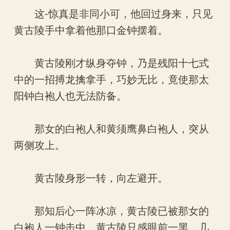
这-惊真是非同小可，他回过身来，只见
黄古陵手中拿着他那口金钟摆着。
黄古陵刚才纵身夺钟，乃是残阳十七式
中的一招搏龙擒拿手，巧妙无比，竟使那太
阳钟白袍人也无法防备。
那女的白袍人和黄须鹰鼻白袍人，突从
两侧攻上。
黄古陵身形一转，向左避开。
那知后心一阵冰凉，黄古陵已被那女的
白袍人一钟击中，黄古陵只感眼前一黑，几