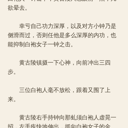
欲晕去。
幸亏自己功力深厚，以及对方小钟乃是
侧滑而过，否则任他是多么深厚的内功，也
能抑制白袍女子一钟之击。
黄古陵镇摄一下心神，向前冲出三四
步。
三位白袍人毫不放松，跟着又围了上
来。
黄古陵右手持钟向那虬须白袍人虚晃一
招，左手疾快地伸出，抓向白袍女子的金