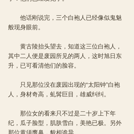
他话刚说完，三个白袍人已经像似鬼魅
般现身眼前。
黄古陵抬头望去，知道这三位白袍人，
其中二人便是废园所见的两人，这时旭日东
升，已可看清他们的脸容。
只见那位没在废园出现的“太阳钟”白袍
人，身材奇高，虬髯巨目，雄威纠纠。
那位女的看来只不过是二十岁上下年
纪，瓜子脸型，肌肤雪白，美艳已极。另外
那位黄须鹰鼻，貌相诡异。