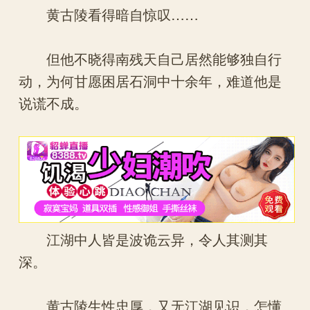
黄古陵看得暗自惊叹……
但他不晓得南残天自己居然能够独自行
动，为何甘愿困居石洞中十余年，难道他是
说谎不成。
江湖中人皆是波诡云异，令人其测其
深。
黄古陵生性忠厚，又无江湖见识，怎懂