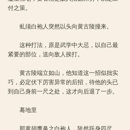
付之策。
虬须白袍人突然以头向黄古陵撞来。
这种打法，原是武学中大忌，以自己最
紧要的部位，送向敌人挨打。
黄古陵端立如山，他知道这一招似拙实
巧，必定伏下厉害异常的后招，待他的头已
到自己身前一尺之处，这才向后退了一步。
蓦地里
那黄胡鹰鼻之白袍人，陡然跃身四尺，