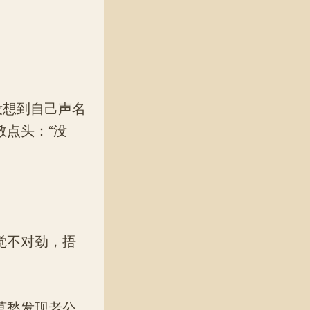
。
没想到自己声名
点头：“没
觉不对劲，捂
莫愁发现老公