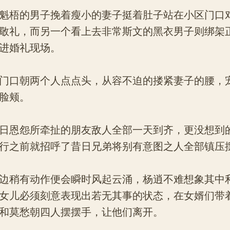
梧的男子挽着瘦小的妻子挺着肚子站在小区门口
敬礼，而另一个看上去非常斯文的黑衣男子则绑架
进婚礼现场。
口朝两个人点点头，从容不迫的搂紧妻子的腰，
脸颊。
恩怨所牵扯的朋友敌人全部一天到齐，更没想到
行之前就招呼了昔日兄弟将别有意图之人全部镇压
稍有动作便会瞬时风起云涌，杨逍不难想象其中
女儿必须刻意表现出若无其事的状态，在女婿们带
和莫愁朝四人摆摆手，让他们离开。