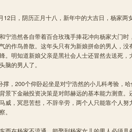
月12日，阴历正月十八，新年中的大吉日，杨家两
宁浩然各自带着百合玫瑰手捧花冲向杨家大门时
气的作鸟兽散。这年头只有为新娘拼命的男人，没
锋。明知道新娘父亲是黑社会人士还冒然去送死，
头脑的男人了。
撑，200个仰卧起坐是对宁浩然的小儿科考验，哈
背景下金融投资决策是对郎赫远的基本能力测查。
马威，冥思苦想，不辞辛劳，两个人只能靠个人努
察。
西在杨家不流通，能娶到杨家女儿的男人必须具