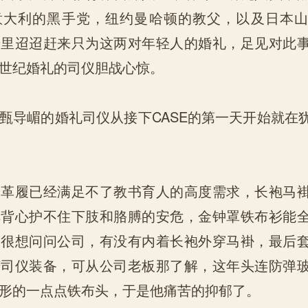
意大利的黑手党，纽约曼哈顿的教父，以及日本
千里迢迢赶来只为这两对年轻人的婚礼，足见对此
世纪婚礼的司仪胆战心惊。
导嵋的婚礼司仪从接下CASE的第一天开始就在
履已经满足不了教书育人的高度需求，长袍马褂
弹背心护不住下肢和胳膊的安危，金钟罩铁布衫能
的很想问问公司，有没有内着长袍外穿马褂，最后
庆司仪装备，可从公司老板那了解，这年头连防弹
形的一点点铁布头，于是他痛苦的抑郁了。