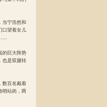
，当宁浩然和
门口望着女儿
……
面的巨大阵势
，也是双腿转
，数百名戴着
放哨站岗，两