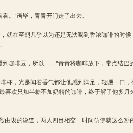
看。”语毕，青青开门走了出去。
，就在至烈几乎以为还是无法喝到香浓咖啡的时候
。
到咖啡豆，所以……”青青将咖啡放下，带点结巴
啡杯，光是闻着香气都让他感到满足，轻啜一口，
最喜欢只加半糖不加奶精的咖啡，终于解了他多月
烈由衷的说道，两人四目相交，时间仿佛就这么暂