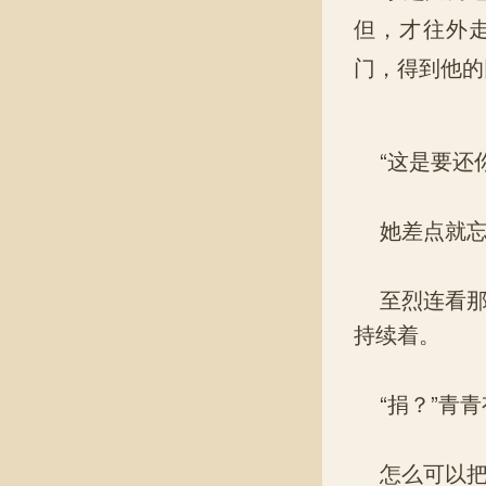
但，才往外
门，得到他的
“这是要还你
她差点就忘
至烈连看那信
持续着。
“捐？”青青
怎么可以把