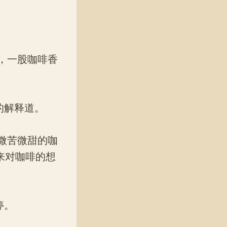
，一股咖啡香
的解释道。
微苦微甜的咖
来对咖啡的想
停。