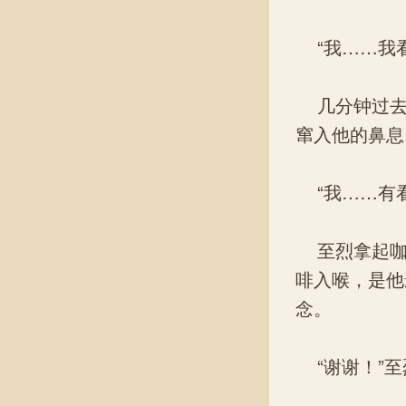
“我……我看
几分钟过去
窜入他的鼻息
“我……有看
至烈拿起咖
啡入喉，是他
念。
“谢谢！”至