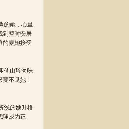
角的她，心里
找到暂时安居
迫的要她接受
即使山珍海味
只要不见她！
资浅的她升格
代理成为正