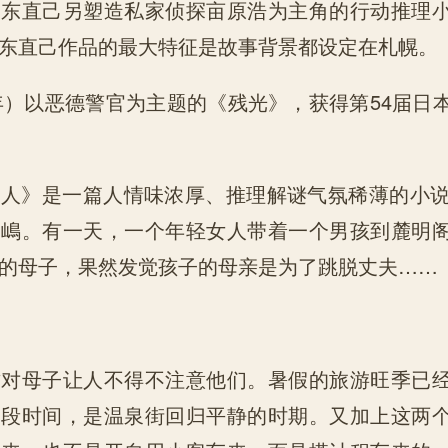
，东直己另塑造私家侦探亩原浩为主角的行动推理
东直己作品的最大特征是故事背景都设定在札幌。
1年）以恶德警官为主题的《残光》，获得第54届日
人》是一篇人情味浓厚、推理解谜气氛稀薄的小说
冈嶋。有一天，一个年轻女人带着一个男孩到麓明
的母子，果然发觉孩子的母亲是为了跳脱丈夫……
这对母子让人不得不注意他们。暑假的旅游旺季已
一段时间，是温泉街回归平静的时期。又加上这两