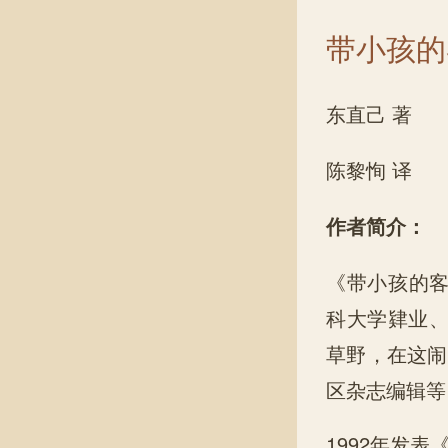
带小孩的
东直己 著
陈黎恂 译
作者简介：
《带小孩的客
科大学肄业
草野，在这闹
区杂志编辑等
1992年发