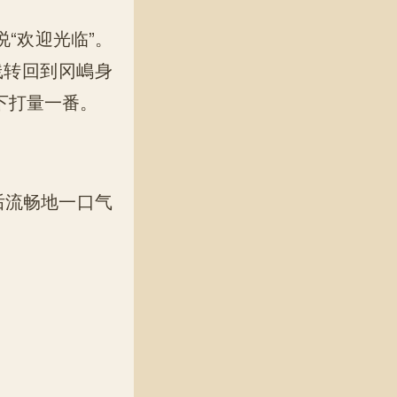
“欢迎光临”。
线转回到冈嶋身
下打量一番。
后流畅地一口气
。