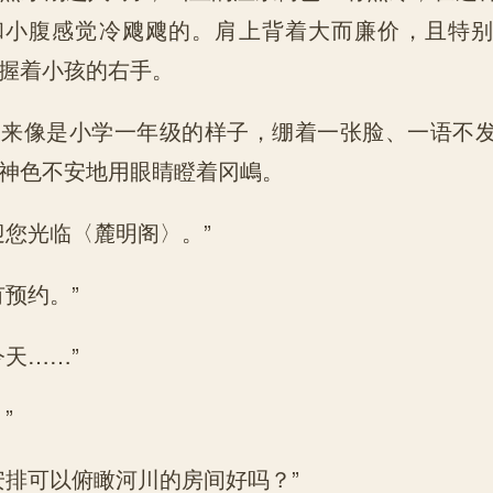
和小腹感觉冷飕飕的。肩上背着大而廉价，且特
握着小孩的右手。
起来像是小学一年级的样子，绷着一张脸、一语不
神色不安地用眼睛瞪着冈嶋。
迎您光临〈麓明阁〉。”
有预约。”
今天……”
”
安排可以俯瞰河川的房间好吗？”