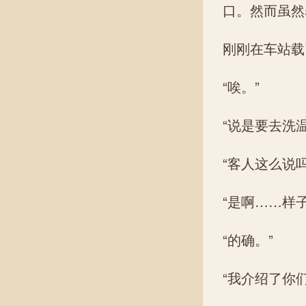
口。然而虽然
刚刚在车站载
“唉。”
“说是要去洗温
“客人这么说吗
“是啊……样
“的确。”
“我介绍了你