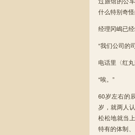
过旅馆的公
什么特别奇怪
经理冈嶋已经
“我们公司的
电话里〈红丸
“唉。”
60岁左右的
岁，就两人
松松地就当
特有的体制、