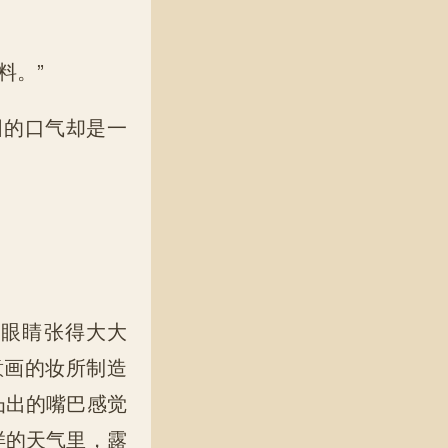
料。”
田的口气却是一
。眼睛张得大大
意画的妆所制造
凸出的嘴巴感觉
样的天气里，露