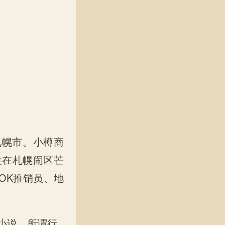
札幌市。小樽商
住在札幌闹区芒
OK推销员、地
理小说。所谓行