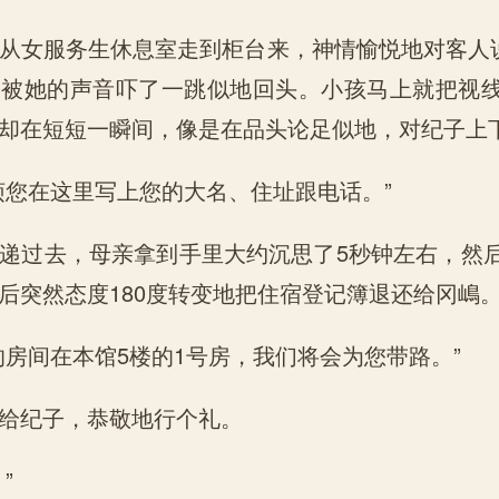
从女服务生休息室走到柜台来，神情愉悦地对客人说
是被她的声音吓了一跳似地回头。小孩马上就把视
却在短短一瞬间，像是在品头论足似地，对纪子上
烦您在这里写上您的大名、住址跟电话。”
递过去，母亲拿到手里大约沉思了5秒钟左右，然
后突然态度180度转变地把住宿登记簿退还给冈嶋
的房间在本馆5楼的1号房，我们将会为您带路。”
给纪子，恭敬地行个礼。
”