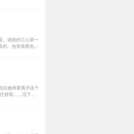
潺。迷路的江心第一
真的。他有着栗色短
。她小小的心灵里有
的就是一个脸像红苹
地扑簌着。秋月白站
底突然有些惊慌，她
就在她将要离开这个
…代替我……活下
年来到现世的目的是
了她。那份曾经深刻
始不断发生诡异的事
在复苏、话剧社的阿
世的妖物。她虽然将
去，然而她自己竟是