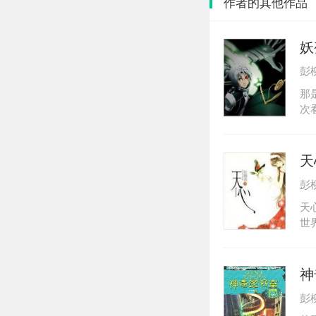
作者的其他作品
妖
彭
那
次
发
些
果
天
了
彭
倒
天
世
去
寻
地
神
情
彭
蜜
灵