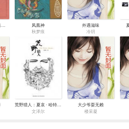
从失败到成功的销售经验
凤凰神
外遇滋味
秋梦痕
冷玥
妻
荒野猎人：夏哀 ∙ 哈特巴尔致敬系列之一
大少爷耍无赖
文泽尔
楼采凝