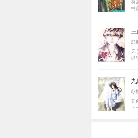
英
封
书
城
结
王
彭
天
提
代
心
又
九
纪
彭
时
天
暮
友
下
女
租
睁
空
味
地