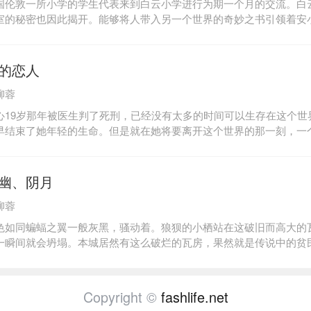
国伦敦一所小学的学生代表来到白云小学进行为期一个月的交流。白
印魔物的唯一动力！？挽救爱情还是拯救世界，守住幸福还是只留下
室的秘密也因此揭开。能够将人带入另一个世界的奇妙之书引领着安
市的秘密，而巨大的危机也在悄然逼近！拥有树洞里的面具意味着什
局是生存还是死亡？
的恋人
柳蓉
心19岁那年被医生判了死刑，已经没有太多的时间可以生存在这个世
早结束了她年轻的生命。但是就在她将要离开这个世界的那一刻，一
女孩出现在她面前。“你我命运血脉相连，我因你才能来到这个世界。
的身体内生机断绝，时间不多了。天心的嘴角上挂着一缕温暖的微笑
熟悉的少女，“请你……代替我……活下去……”从那天起，前世的天心
幽、阴月
。天心灵魂穿越千年来到现世的目的是寻找自己已经转世的恋人——
柳蓉
，对方已经完全忘记了她。那份曾经深刻地情爱，此时已经是最锋利
心的心。天心身边开始不断发生诡异的事情，好友变成大蜘蛛、神秘
色如同蝙蝠之翼一般灰黑，骚动着。狼狈的小栖站在这破旧而高大的
、学校的地下魔物正在复苏、话剧社的阿蜜竟是前世杀害爱人的木婉
一瞬间就会坍塌。本城居然有这么破烂的瓦房，果然就是传说中的贫
，天心必须铲除这些乱世的妖物。她虽然将灵魂寄托于现世，却无法
广告，小栖咬了咬嘴唇，抓起行李箱走了过去，轻轻地敲了敲那刷着
睁再次看着爱人离她
洞的敲门声令疲惫的小栖有些恍惚，仿佛眼前的木门幻化成了寒冷的
深长。木门“吱呀”着打开，并没有出现长得像妖怪一般满脸皱纹的怪
Copyright ©
fashlife.net
屏住了呼吸。开门的不是妖怪，却是妖孽。黑发的少年俊美得不可思