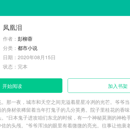
凤凰泪
作者：
彭柳蓉
分类：
都市小说
日期：
2020年08月15日
状态：
完本
开始阅读
加入书架
兆。那一夜，城市和天空之间充溢着星星冷冽的光芒。爷爷当
梧的身材依稀留着当年打鬼子的几分英勇。院子里桂花的香味
头。“日本鬼子进攻咱们东北的时候，有一个神秘莫测的神枪
少佐的头颅。”爷爷浑浊的眼里有着微微的亮光。往事让他衰