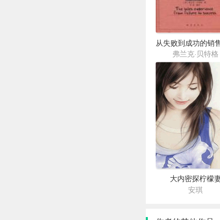
弗兰克·贝特格
大内密探柠檬
安琪