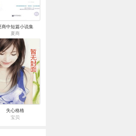
夏商中短篇小说集
夏商
失心格格
宝贝