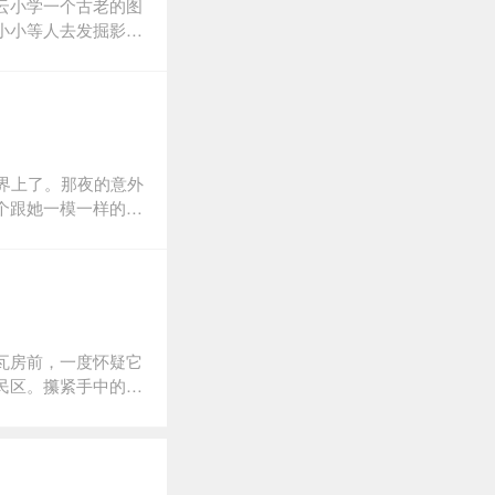
云小学一个古老的图
美好回忆？
小小等人去发掘影子
么样的使命？最后的
界上了。那夜的意外
个跟她一模一样的古
”古装少女感觉到天
。她望着眼前既陌生
代替她生活在21世
青。而当她见到青
的刀，一寸一寸挖着
的少年春日约难分敌
瓦房前，一度怀疑它
伊……身为天隐巫
民区。攥紧手中的招
挣脱命运束缚——眼
绿油漆的斑驳木门。
洞穴，不动声色却意
伯伯。小栖不由自主
议，双眸却淡漠得仿