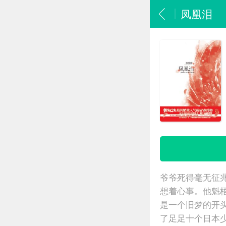
凤凰泪
爷爷死得毫无征
想着心事。他魁
是一个旧梦的开
了足足十个日本