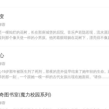
变
柳蓉
是一棵灿烂的花树，长在那座城堡的后院。音乐声若隐若现，流水潺
看到那个像天使一样的小男孩。他闭着眼睛躺在花树下，漂亮得不像
。有些不安地扯扯自己不合身的蕾丝花边裙子，姐姐的裙子有些大了
狼狈。不知道为什么，她却不愿意离开。秋月白缓缓睁开眼睛，看到
的小女孩。那小女孩的眼睛干净如映着流云的泉水。弯弯的睫毛可爱
心
起来，走到江心的面前，“你是谁？”江心望着小男孩幽深的眼睛，心
柳蓉
退一步，一脚踩滑。
心19岁那年被医生判了死刑，那夜的意外提早结束了她年轻的生命。
界的那一刻，一个跟她一模一样的古代女孩出现在她面前。“请你…
……”从那天起，前世的天心代替她生活在21世纪。天心灵魂穿越千
找自己已经转世的恋人——青。而当她见到青时，对方已经完全忘记
情爱，此时已经是最锋利的刀，一寸一寸挖着天心的心。天心身边开
奇图书室(魔力校园系列)
，好友变成大蜘蛛、神秘的少年春日约难分敌友、学校的地下魔物正
柳蓉
竟是前世杀害爱人的木婉伊……身为天隐巫女，天心必须铲除这些乱
魂寄托于现世，却无法挣脱命运束缚——眼睁睁再次看着爱人离她而