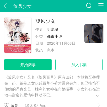
旋风少女
旋风少女
作者：
明晓溪
分类：
都市小说
日期：
2020年11月06日
状态：
完本
开始阅读
加入书架
《旋风少女》又名《旋风百草》原有四部，本站将至整理
在一起。跆拳道女孩戚百草小荷才露尖尖角，但已掩饰不
住她的浑身光芒，胜利的女神在向她招手，少女的心在运
动与甜蜜的爱情中悸动不已。
最新
《爱之名》后记