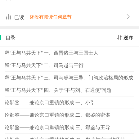
化、经济诸问题，却也只限于阐明门阀政治的需要。此书
为北大名家名著文丛之一种，曾获第一届国家图书奖。本
已读
还没有阅读任何章节
书以丰富的史料和周密的考证分析，对中国中古历史中的
门阀政治问题作了再探索，认为中外学者习称的魏晋南北
目录
逆序
朝门阀政治，实际上只存在于东晋一朝；门阀政治是皇权
政治在特定历史条件下出现的变态，具有暂时性和过渡
释“王与马共天下” 一、西晋诸王与王国士人
性，其存在形式是门阀士族与皇权的共治。本书不落以婚
宦论门阀士族的窠臼，对中国中古政治史中的这一重要问
释“王与马共天下” 二、司马越与王衍
题提供了精辟的见解，具有很高的学术价值。
释“王与马共天下” 三、司马睿与王导。门阀政治格局的形成
释“王与马共天下” 四、关于“不与刘、石通使”问题
论郗鉴——兼论京口重镇的形成 一、小引
论郗鉴——兼论京口重镇的形成 二、郗鉴的密谋
论郗鉴——兼论京口重镇的形成 三、郗鉴与王导