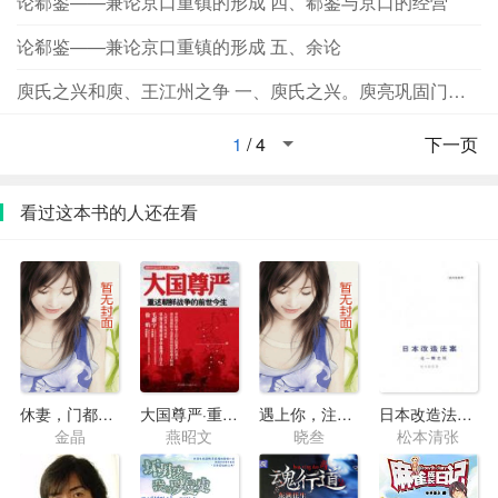
论郗鉴——兼论京口重镇的形成 四、郗鉴与京口的经营
论郗鉴——兼论京口重镇的形成 五、余论
庾氏之兴和庾、王江州之争 一、庾氏之兴。庾亮巩固门阀政治
1
/
4
下一页
看过这本书的人还在看
休妻，门都没有
大国尊严·重述朝鲜战争的前世今生
遇上你，注定倒楣
日本改造法案·北一辉之死
金晶
燕昭文
晓叁
松本清张