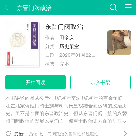
东晋门阀政治
东晋门阀政治
作者：
田余庆
分类：
历史架空
日期：
2020年01月22日
状态：
完本
开始阅读
加入书架
本书讲述的是从公元4世纪初年至5世纪初年的百余年间，
江左几家侨姓门阀士族与司马氏皇权结合而运转的政治历
史。虽不是全面的东晋政治史，但从东晋门阀士族的兴替
和门阀政治的发展以至消亡，偏重于政治史方面的研究，
它以江左几家侨姓士族的兴衰为线索进行考察，但也不同
最新
后论 七、门阀政治的暂时性和过渡性
于各个士族门户的个案研究。书中亦旁及军事、地理、文