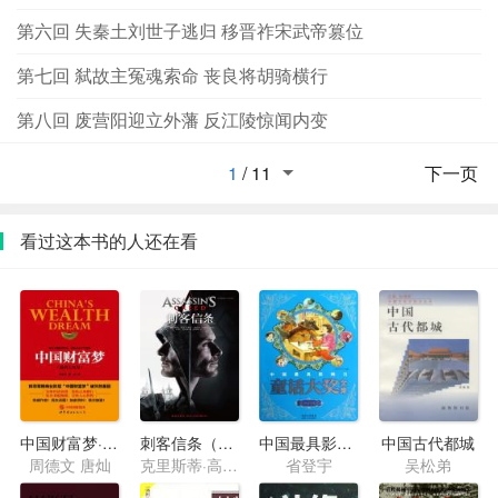
第六回 失秦土刘世子逃归 移晋祚宋武帝篡位
第七回 弑故主冤魂索命 丧良将胡骑横行
第八回 废营阳迎立外藩 反江陵惊闻内变
1
/
11
下一页
看过这本书的人还在看
中国财富梦·温州大变局
刺客信条（电影同名小说）
中国最具影响力童话大奖·蓝色月光卷
中国古代都城
周德文 唐灿
克里斯蒂·高登 米歇尔·莱斯利 埃德蒙·库珀 比利·克莱兹
省登宇
吴松弟