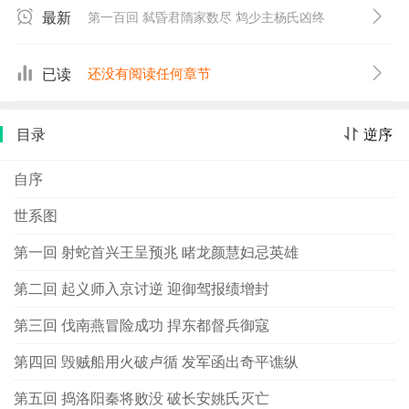
体例综合了《三国演义》及毛宗岗的批注，有正文、有批
最新
第一百回 弑昏君隋家数尽 鸩少主杨氏凶终
注、有总批，只不过是蔡东藩自批自注。通过这些批注，
或对有关的虚诞说法加以批驳，或对某些史料的运用注明
出处和异同，或对古代的某些官制、法制、地理、器物、
已读
还没有阅读任何章节
名号乃至方言俚语加以通俗的解释，或对所写某些人物加
以褒贬，以此达到帮助读者理解正文、弄清历史。在史料
目录
逆序
的选择和运用上，蔡东藩以“正史”为主，兼采稗史、轶闻，
而出于稗史、轶闻者必有旁证，对史料“几经考证”，“务求
自序
确凿”。由于蔡东藩如此重视历史的真实性，反对虚构杜
撰，因此，这套演义虽然通俗，但却有较高的史学价值。
世系图
《南北史演义》为《中国历代通俗演义》之一。共一百
第一回 射蛇首兴王呈预兆 睹龙颜慧妇忌英雄
回，作者论述了南朝的宋、齐、梁、陈四个朝代的更替。
第二回 起义师入京讨逆 迎御驾报绩增封
第三回 伐南燕冒险成功 捍东都督兵御寇
第四回 毁贼船用火破卢循 发军函出奇平谯纵
第五回 捣洛阳秦将败没 破长安姚氏灭亡