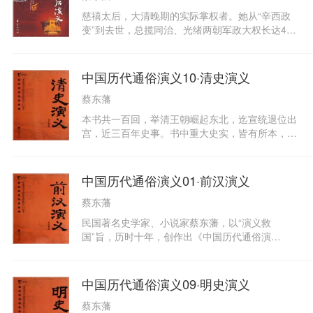
走险相聚为乱。所以历代相传，总有兴亡。天下无
慈禧太后，大清晚期的实际掌权者。她从“辛西政
不散的筵席从古无不灭的帝家。近百年来，中外人
变”到去世，总揽同治、光绪两朝军政大权长达47
士究心政治统说皇帝制度实是不良欲要一劳永逸除
年，是中国历史上实际掌权时间最长的女人。终其
非推翻帝制改为民生不可。于是有孙中山黎元洪袁
一生，慈禧太后为权而生，为权而死。她嗜权如
世凯三人出来做主,把二百六十七年的清室江山古脑
命，不是皇帝赛似皇帝……《慈禧太后演义》收录
中国历代通俗演义10·清史演义
儿夺还，四千六百多年的皇帝制度一古脑儿扫清。
了慈禧太后当政期间的重大历史事件，同时杂以遗
四万万同胞总道是民国肇兴震铄古今，从此光天化
蔡东藩
闻，通过跌宕起伏的情节和惟妙惟肖的心理刻画，
日函夏无尘，大家安享太平了。谁知民国二年，你
剖析了慈禧太后从小到大，再到掌权期间的清末历
本书共一百回，举清王朝崛起东北，迄宣统退位出
也集会，我也集会各自命为政党,分门别户，互相诋
史以及各国对清态度。《慈禧太后演义》为您再现
宫，近三百年史事。书中重大史实，皆有所本，演
诽已把’共和”二字抛在脑后，及至民国十年苍狗白
慈禧太后神奇的一生！蔡东藩先生的这套《中国历
绎成章，大多可读、可信且可备，可谓创历史小说
云几已演出许多怪状令小子手中生痒写了若干言又
代史演义》，记述了从秦始皇到民国期间2100多年
新体。远在赵宋年代,金邦被灭后，还有来死的女真
因余怀未尽,续写下去……
中国历史上发生的历史事件和重要历史人物，内容
遗族逃奔东北伏处海滨，取“长白山下居民”之意,自
中国历代通俗演义01·前汉演义
丰富，叙述有法，理趣兼备，以事必纪实、语不求
命“爱新觉罗氏”，并建满洲国；于是举旗改称“满
深为本，力求即古证今，惩恶扬善，为通俗史著经
蔡东藩
族”。经过几百年，相传了几代人，族中帮出了一
典。他以十年之功，穷一人之力，终于完成了他的
个智勇双全出类拔萃的人物，于是又排演出二百六
民国著名史学家、小说家蔡东藩，以“演义救
宿愿，他把以历史悠久而著称的中国的全部历史一
十八年的清朝历史。清朝一统中原，总道是千秋万
国”旨，历时十年，创作出《中国历代通俗演
一活生生地呈现在笔下，这是一项了不起的文化工
岁、绵延不绝,可以与天同体了。谁知异族船坚炮
义》。上起秦始皇，下至1928年，全面记述了中国
程。作者并不把他的“正史演义”视作“寻常小说”，
利，屡犯国门,泱泱大国今天割地、明天赔款,累得
封建时期2166年的历史，以内容丰富、取才翔实名
而是“历史”的“通俗化”、“演义化”。“小说”的“历史
清朝君臣顾此失彼，国势也渐渐衰退下去。不料,外
重一时，深受读者青睐。这套书的编写体例综合了
化”自觉追求和倾向，使得蔡东藩有着“可与列代史
中国历代通俗演义09·明史演义
患未了,内忧又起,武昌发难,各省响应，竟把大清朝
《三国演义》及毛宗岗的批注，有正文、有批注、
策并传不朽”的自信。蔡东藩的历史通俗演义跨度
生生地推翻了。后人多说清朝政治不良，百般辱骂,
蔡东藩
有总批，只不过是蔡东藩自批自注。通过这些批
大，朝代多，人物众多，头绪纷繁，史事复杂。却