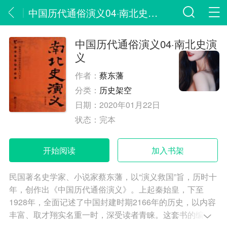
中国历代通俗演义04·南北史演义
中国历代通俗演义04·南北史演
义
作者：
蔡东藩
分类：
历史架空
日期：
2020年01月22日
状态：
完本
开始阅读
加入书架
民国著名史学家、小说家蔡东藩，以“演义救国”旨，历时十
年，创作出《中国历代通俗演义》。上起秦始皇，下至
1928年，全面记述了中国封建时期2166年的历史，以内容
丰富、取才翔实名重一时，深受读者青睐。这套书的编写