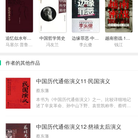
追忆似水年华1·在斯万家那边
中国哲学简史
边缘罪恶·中国P民生存现场实录
越南密战·1950-1954中国援越战争纪实
马塞尔·普鲁斯特
冯友兰
李幺傻
钱江
作者的其他作品
中国历代通俗演义11·民国演义
蔡东藩
本书为《中国历代通俗演义》之一。比较详细地记
述了辛亥革命、孙中山下野、袁世凯称帝、蔡锷讨
袁、张勋复辟、五四运动、孙中山改组国民党等等
重大历史事件的始末。中国历史自从夏禹以降传到
满清中间几经革命几经易姓究不脱个皇帝的范围。
中国历代通俗演义12·慈禧太后演义
怎奈创业的皇帝或有几个贤明几个公允传到子子孙
蔡东藩
孙多半昏愦糊涂，暴虐百姓百姓受苦不堪，遂铤而