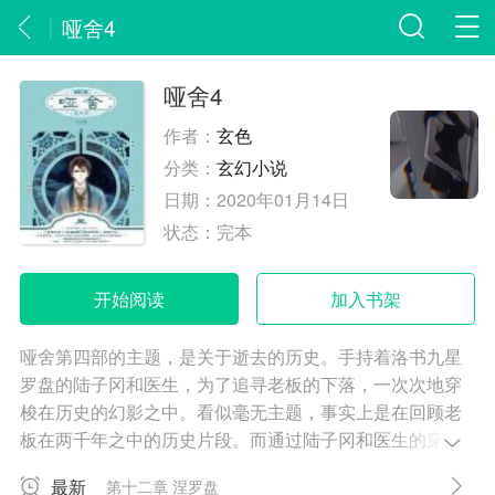
哑舍4
哑舍4
作者：
玄色
分类：
玄幻小说
日期：
2020年01月14日
状态：
完本
开始阅读
加入书架
哑舍第四部的主题，是关于逝去的历史。手持着洛书九星
罗盘的陆子冈和医生，为了追寻老板的下落，一次次地穿
梭在历史的幻影之中。看似毫无主题，事实上是在回顾老
板在两千年之中的历史片段。而通过陆子冈和医生的穿
越，来尝试一下现代思想和历史事件的碰撞。让我们期待
最新
第十二章 涅罗盘
这十二个遗漏在历史长河中的古董吧。