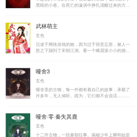
生老板擦肩不识，幕后boss隆重登场。更有全新未
黑暗的小巷。在死亡的漩涡中挣扎清醒过来的方
刊载的《博压镇》篇强势收录，万千读者翘首以待
程，居然发现自己回到了八年前，祖父刚刚身死的
的最新情节。●作者玄色，《漫客小说绘》当家花
那一刻。他不想让家族经历过的不幸，再次重现。
旦，青春幻想小说畅销作家。从2012年开始连续三
穿起战服，踏上机甲，冲向康奈何暗星云……星际
武林萌主
年入选中国作家富豪榜。其作品内容史料丰富，叙
六战中，谁能幸存？
述由浅入深，娓娓道来。代表作《哑舍》系列，全
玄色
国热卖，广受好评。●封面设计古意盎然，与《哑
沉迷于网络游戏的她，因为过于得意忘形，被人一
舍》系列前几部互相呼应，又令人耳目一新。内文
怒之下踢到了宋朝江湖。看一个峨眉派小小的烧火
版式清爽大气，印刷精美，定价合理，值得拥有。
女弟子，是如何称霸武林的！
记忆如朝露消散，而命运终不会停止【时光缝隙】
【人偶疑云】【记忆复苏】【博弈再启】一段跨越
千年的师生纠葛，一盘超越生死的不朽棋局十二件
哑舍3
悲鸣的古物，映射出十二个挣扎的灵魂不祥古物奏
玄色
响命运序曲，这一切是源于人心的原罪还是刻意的
指引……青春畅销作家玄色 古风动漫幻想大作全新
哑舍里的古物，每一件都有着自己的故事，承载了
收录未发表新篇《博压镇》，好戏精彩登场！哑舍
许多年，无人倾听。因为，它们都不会说话……它
里的古物，每一件都有自己的故事，承载了许多
们在岁月中浸染了成百上千年。每一件，都凝聚着
年，无人倾听。
工匠的心血，倾注了使用者的感情。每一件，都属
于不同的主人，都拥有自己的故事。每一件，都那
哑舍·零·秦失其鹿
么与众不同，甚至每一道裂痕和缺口都有着独特的
玄色
历史。《哑舍》第三部的主题，是关于皇帝的十二
个古董。作为金字塔的顶端，围绕在皇帝周围的事
十二件古物，一段秦朝往事。揭秘少年上卿和始皇