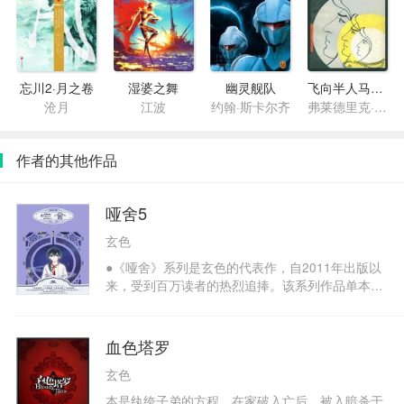
忘川2·月之卷
湿婆之舞
幽灵舰队
飞向半人马星座
沧月
江波
约翰·斯卡尔齐
弗莱德里克·波尔
作者的其他作品
哑舍5
玄色
●《哑舍》系列是玄色的代表作，自2011年出版以
来，受到百万读者的热烈追捧。该系列作品单本反
复加印30多次，是畅销长销之作。该系列图书单本
一经上市，立刻引起读者哄抢。●《哑舍》系列第
五部，文字更加成熟，故事更加精彩。本书延续超
血色塔罗
级畅销小说《哑舍》系列前四部主线情节，带来十
玄色
二个全新设定的古物故事，人物之间的错综纠葛、
暗潮汹涌的惊天阴谋、复杂人心的深刻剖析。而医
本是纨绔子弟的方程，在家破入亡后，被入暗杀于