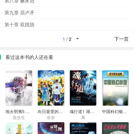
第八章 獬豸冠
第九章 屈卢矛
第十章 双跳脱
1
/
2
下一页
看过这本书的人还在看
地火明夷5·天舞之卷
向日葵里的爱情乐章
魂行道1·湖滨鬼舍
中国科幻银河奖获奖作品集（第九至十二届）
燕垒生
奈奈
离