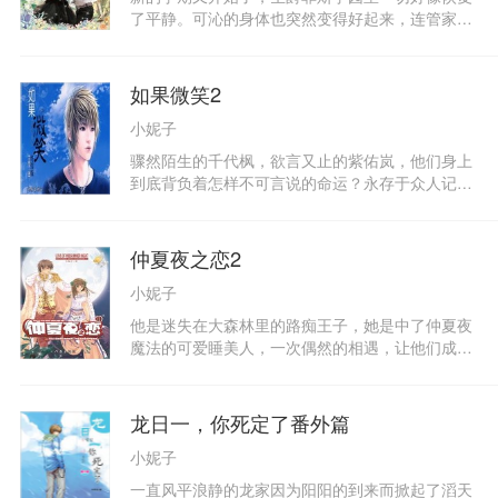
出打赌条件，筹码是爱抑或是生命；天神之子的假
了平静。可沁的身体也突然变得好起来，连管家也
面碎裂，在三角钢琴上敲响了真心，也敲醒了命
觉得可沁与以前不同了。而吉斯却相信自己的猜想
运；最终，银发少年沉默着走向彼端，用最后的温
没有错，Sunday就是可沁假扮的！两个多月没有
柔守护我最初的梦想。左手天使的笑容，右手恶魔
允翼与可沁的消息，开学典礼上可沁的出现也代表
如果微笑2
的心跳，天平在不知不觉间倾斜，心渐渐变得坚
着Sunday将会出现！守候在KiSSing酒吧的吉斯真
定……岌岌可危的三年二组，老师眼中的问题学
小妮子
的如愿在酒吧看到了Sunday！
生，因为爱而凝聚的森永高中第一传说，将用刻骨
骤然陌生的千代枫，欲言又止的紫佑岚，他们身上
铭心的温柔，开启你无法抗拒的心动瞬间。“恶＆
到底背负着怎样不可言说的命运？永存于众人记忆
龙”之后的传说，《森永高中三年二组(Ⅲ)》，12星
的“半夏”，被家族放逐的诅咒之子端木凉，究竟有
座少年齐聚的精彩，专属他们的时代在岁月里沉
过怎样的过去？当所有人的世界都失去了方向，手
淀，属于你的耀目时代即将从此刻开始！
捧四叶草的少女能用微笑为大家找回心中最初的感
仲夏夜之恋2
动与梦想吗？——如果微笑能够将我此刻的心情传
小妮子
递给你，我只想让你知道……
他是迷失在大森林里的路痴王子，她是中了仲夏夜
魔法的可爱睡美人，一次偶然的相遇，让他们成为
了欢喜冤家。她讨厌他的霸道，他对她常常冷嘲热
讽；她的心中想念着另一个他，而他似乎永远心如
止水……然而，一颗意外“播种”在她心中的绿色宝
龙日一，你死定了番外篇
石，是否会改变这一切呢？还有那神秘的一吻，到
小妮子
底谁才是它的真正主人？夏夜已逝，然而仲夏夜的
梦幻旅程，仍在继续……
一直风平浪静的龙家因为阳阳的到来而掀起了滔天