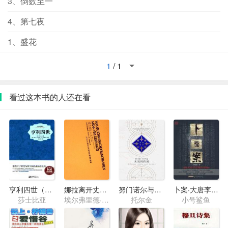
3、倒数至一
4、第七夜
1、盛花
1
/
1
看过这本书的人还在看
亨利四世（下篇）
娜拉离开丈夫以后：耶利内克戏剧集
努门诺尔与中洲之未完的传说
卜案·大唐李淳风传奇
莎士比亚
埃尔弗里德·耶利内克
托尔金
小号鲨鱼