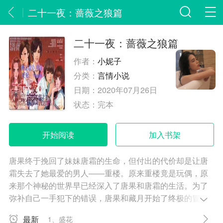
二十一夜：蔷薇之狼篇
二十一夜：蔷薇之狼篇
作者：
小妮子
分类：
言情小说
日期：
2020年07月26日
状态：
完本
开始阅读
加入书架
唐果终于挽回了妹妹唐霜的生命，但付出的代价却是让唐
霜失去了她最爱的男人——重楼。原来重楼竟是玩偶，原
来那个神秘的世界早已经深入了唐果和唐霜的生活。为了
弥补自己一手犯下的错误，唐果和藏月开始了终极的冒险
旅程，前往那个只有引魂师的世界偷窃花田焚毁后的灰
最新
1、盛花
烬。以为这没什么，不过是一场交易，那个叫藏月的家伙