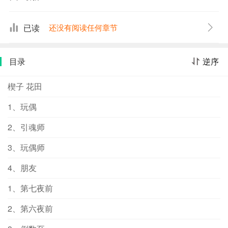
帮助自己是交易的一部分，却没想到，原来唐果想的都错
了，完全错了。玩偶到底是一个怎样的词，代表着怎样的
已读
还没有阅读任何章节
感情？而紫星藏月，你到底是谁？是什么？告诉我答案，
答案！
目录
逆序
楔子 花田
1、玩偶
2、引魂师
3、玩偶师
4、朋友
1、第七夜前
2、第六夜前