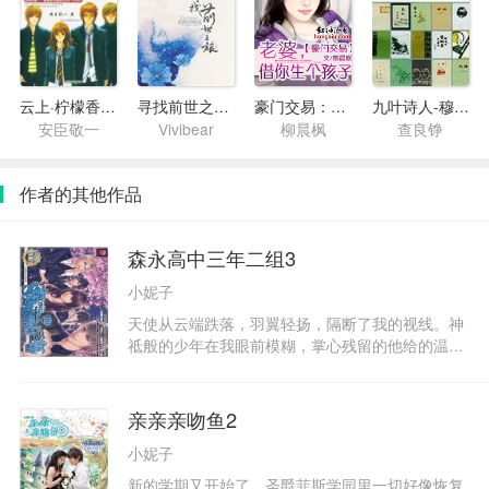
云上·柠檬香之爱惜谷
寻找前世之旅前传
豪门交易：老婆，借你“生”个孩子
九叶诗人-穆旦诗集一（早期作品）
安臣敬一
Vivibear
柳晨枫
查良铮
作者的其他作品
森永高中三年二组3
小妮子
天使从云端跌落，羽翼轻扬，隔断了我的视线。神
祗般的少年在我眼前模糊，掌心残留的他给的温
暖，渐渐被银发少年哞中的柔光抚去。时间治愈了
所有伤口，奏响的告别曲终于在命运的引导下走向
结束。对所有人说着“啪啵”的四次元少年再度返
亲亲亲吻鱼2
校，三年二组重重危机的幕后主使终于现身；被时
小妮子
光隐藏的记忆重新开启，迟来的真相与告白是否能
修补断裂的友情之链？可爱小男生笑嘻嘻地向我提
新的学期又开始了，圣爵菲斯学园里一切好像恢复