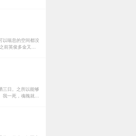
可以喘息的空间都没
之前英俊多金又浪
暖与宁静，在她疲
爱情，也许只是奢侈
晒三日。之所以能够
。我一死，魂魄就出
了，一时不信，一而
死了。明白之后我的
象中的那么恐怖。我
白兔死在怀里，哭了