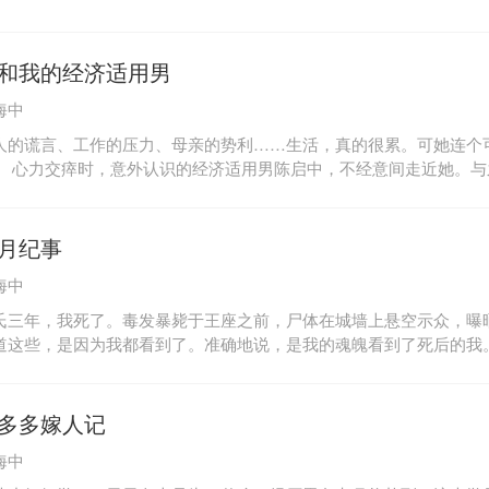
和我的经济适用男
海中
人的谎言、工作的压力、母亲的势利……生活，真的很累。可她连个
。 心力交瘁时，意外认识的经济适用男陈启中，不经意间走近她。与
的男友相比，他实在太过普通。可他却总能在她哭泣的时候，给她温
，无助的时候，给她坚定的承诺承担，她想要的，不就是这份笃定? 
。她只要一个属于自己的家，一个疼爱自己的人，就够了。
月纪事
海中
氏三年，我死了。毒发暴毙于王座之前，尸体在城墙上悬空示众，曝
道这些，是因为我都看到了。准确地说，是我的魂魄看到了死后的我
了，大概是死得太突然，三魂七魄一时还没有意识到肉身已经上不去
再而三地往尸体上撞，撞来撞去都是穿身而过，这才明白自己是真的
一个念头是，原来人死离魂是这么回事，既不痛，也不冷，全不像想
多多嫁人记
的时候，有一段时间是极怕死的。那时候我还住在白灵山上，心爱的
海中
整三天三夜。