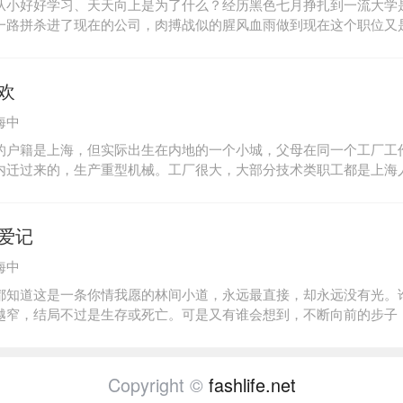
从小好好学习、天天向上是为了什么？经历黑色七月挣扎到一流大学
一路拼杀进了现在的公司，肉搏战似的腥风血雨做到现在这个职位又
近三十，已经是跨国公司最年轻的市场部高级经理，但是在升任总监
来的管理培训生许飞抢走这一职位，事业上遭遇瓶颈。而她在婚姻市
销路不畅，正被母亲强硬逼婚中……是继续等待，还是将就一段平常
欢
衔，钱多多在十字路口徘徊，不知如何决定…… 2009年“胜女语录” 让
海中
怕大龄晚婚，很多人婚后照样装单身2月 爱就要勇敢表白，谁知道明
 别人都在假装正经，我只有假装不正经4月 面对婚姻，女人不能低
的户籍是上海，但实际出生在内地的一个小城，父母在同一个工厂工
例外5月 大女人不可一日无犬，小女人不可一日无钱6月 不管大胸小
内迁过来的，生产重型机械。工厂很大，大部分技术类职工都是上海
点点儿赘肉没关系，杨贵妃照样迷死唐明皇8月 好的爱情是通过一个
全部家当举家而来。厂里有生活区，幼儿园，小学，甚至自己的菜场
的爱情是为了一个男人舍弃一个世界9月 魅力见仁见智，拼不过姿势拼
那里度过，很长的一条路贯穿厂区南北，路面被大型卡车压得平直，
间有鬼，也不相信男人那张破嘴11月 男人付账值得炫耀，但自己埋单那
色的巨大铁块，路口竖一块牌子，406厂一路。数千人的大厂，除了
爱记
命运自己决定，算得好天注定，算不好是迷信 本书中的“胜女语录”部分
之外，剩余的工人大部分的都是从附近城镇里召来的，过去务农，后
》杂志，特此声明。
海中
黑瘦，憨厚乐天，上下班穿同样的工作服，面目模糊，很难分辨。
都知道这是一条你情我愿的林间小道，永远最直接，却永远没有光。
越窄，结局不过是生存或死亡。可是又有谁会想到，不断向前的步子
角？凌小萌：十六岁之后的我，世界里只有一个董亦磊。我的一切快
，从青涩少年到成年男女，我以为这八年是开始，他却把这八年当做
新来过，有些人失败后一蹶不振，我却两者都不是。爱情，到头来不
Copyright ©
fashlife.net
就放弃好了。