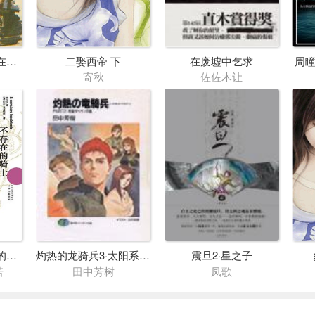
零的蜜月(阴谋发生在新婚之夜)
二娶西帝 下
在废墟中乞求
周瞳
寄秋
佐佐木让
不存在的骑士(我们的祖先1)
灼热的龙骑兵3·太阳系之风
震旦2·星之子
诺
田中芳树
凤歌