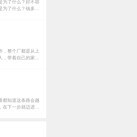
是为了什么？好不容
是为了什么？钱多多
的最后关头被海外空
场上由于各种原因一
的婚姻？套着剩女的
你赚尽桃花运1月 不
天和意外哪个先来3
下高贵的头颅，但捡钱
作，整个厂都是从上
胸，都要抬头挺胸7月
人，带着自己的家属
男人看到一个世界，
，许多人的一生都是
知识10月 宁愿相信
两边随处可见锈成黄
叫骄傲12月 女人
随厂内迁过来的那些
摘自《悦己SEL
来务工，所以清一式
谁都知道这条路会越
，在下一步就迈进了
乐里都有他，八年相
结束。有些人失败后
过是一句既然如此，