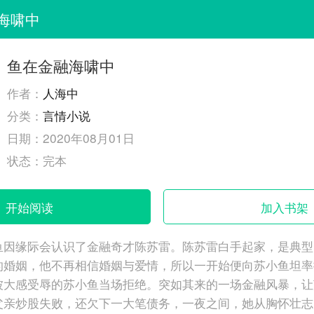
海啸中
鱼在金融海啸中
作者：
人海中
分类：
言情小说
日期：
2020年08月01日
状态：
完本
开始阅读
加入书架
鱼因缘际会认识了金融奇才陈苏雷。陈苏雷白手起家，是典型
的婚姻，他不再相信婚姻与爱情，所以一开始便向苏小鱼坦率
被大感受辱的苏小鱼当场拒绝。突如其来的一场金融风暴，让
父亲炒股失败，还欠下一大笔债务，一夜之间，她从胸怀壮志