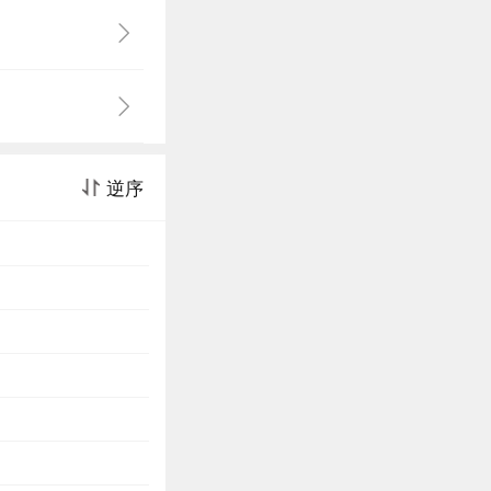
，她迫不得已，
，走到没有结果
逆序