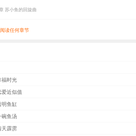
路的绝望小房奴。抱着绝不能让父母一生心血付诸东流的决心
章 苏小鱼的回旋曲
苏雷……她要走下去，可她要走到哪里去？走到他确定的终点
…
有阅读任何章节
幸福时光
恋爱近似值
透明鱼缸
一碗鱼汤
晴天霹雳