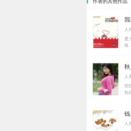
作者的其他作品
我
人
爱
有
漫
惫
品
秋
人
邹
知
来
再
第
钱
小
人
整