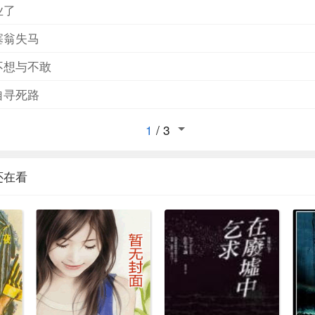
业了
塞翁失马
不想与不敢
自寻死路
1
/
3
还在看