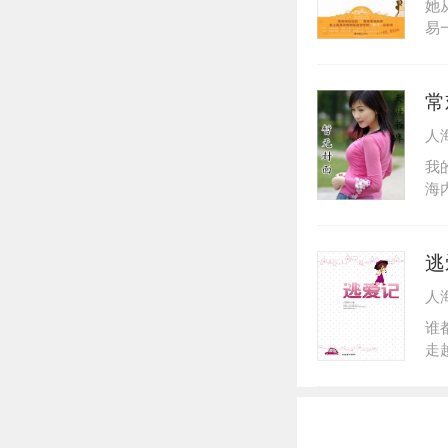
她
易
年
降
直
常
头
人
要
月
我
时
海
一
和
坏
在
世
黑
逃
的
人
F
人
的
谁
走
死
伴
重
那