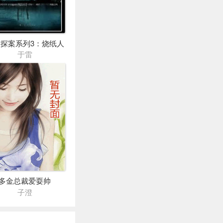
探案系列3：烧纸人
于雷
多金总裁爱耍帅
子澄