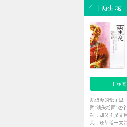
两生·花
开始阅
鹅蛋形的镜子里
照“油头粉面”
墨，却又不是盲
儿，还坠着一支