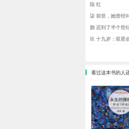
陆 红
柒 前世，她曾经
捌 迟到了半个世
玖 十九岁：双星
看过这本书的人