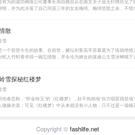
轻有为的成功网络公司董事长周自横自从在南京夫子庙无针绣坊见了
钟情，并为此冷落了自己同居三年的女友梅绮。梅绮愤怒之余，不惜
挽救爱情。然而，那只装蛊的瓶子却被酒吧经理卫青无意中打开，卫
与梅绮成为情侣。但当他知道“爱情蛊”的秘密后，便决意与梅绮分手
都离开自己而去，心灰意冷，遂决绝地从十二楼上一跃而下!与此同时
情散
自横在精神病院里偶遇了死去多年的父亲，并且，洛红尘竟然称他为“
岭雪
家的恩怨一层层解开，周自横与洛红尘的身份几经改写，从同父异母
有缘人，经过了几起几落的大喜，大悲之后，他们真正的血缘关系竞
是一个前世今生的故事。在前世，赌坛剑客高手苏幕遮为了练就绝情
尘再也经不住这人伦惨剧的打击，赤着一双脚旋风般地逃出了周家的
向蛇人竹时青求得一碗忘情散，并令沦为婢女的落难公主雪冰蝉喝下
六欲，成为一具只有肉体没有灵魂的“武媒”苏幕遮的秘密武器。然而
一滴眼泪，这滴泪也被苏幕遮一并喝下，使他时时感到心痛。在一次
要了他的命，使他在错愕间被对手一剑劈死。不知经了多少年多少代
岭雪探秘红楼梦
个不折不扣的倒霉鬼，做什么败什么，蛇人竹叶青的后人告诉他除非
岭雪
楚地记忆起前世的一切，并真心宽恕，他的运气才可以好转。苏幕于
雪冰蝉，然而随着前世记忆的日渐复苏，雪冰蝉越来越痛苦。而苏幕
部伤春悲秋，“怀金悼玉”的《红楼梦》，好不热闹地“你方唱罢我登场
自己有多么无情遂宁可自我惩罚，一世落魄，都不愿意再连累冰蝉!世
人做嫁衣裳；可见《红楼梦》中从来就没有小人物，只不过是一场镜
，是无论对方做过什么，你都会真心宽恕。一旦爱过，永不怨恨！
间 “红学” 研究第一女性之称的西岭雪，以她那精致敏锐的灵性笔触为我
”人物，凭吊“红楼梦中人”的一场绝世宿命。本书由新版电视剧《红
独家推荐！
Copyright ©
fashlife.net