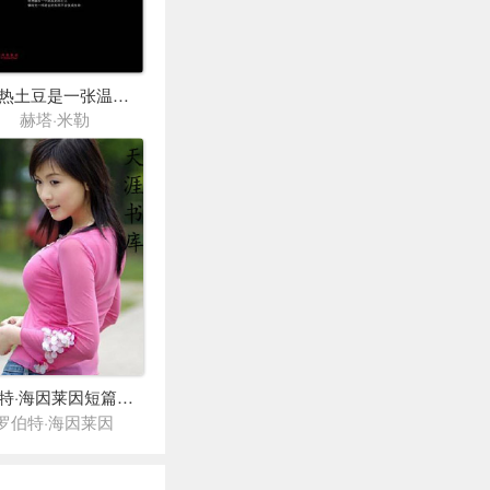
一颗热土豆是一张温馨的床
赫塔·米勒
罗伯特·海因莱因短篇作品
罗伯特·海因莱因