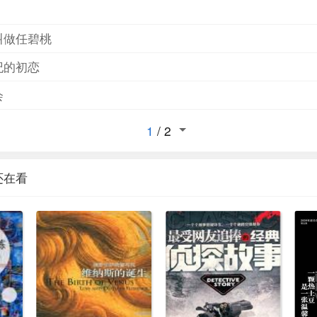
叫做任碧桃
纪的初恋
会
1
/
2
还在看