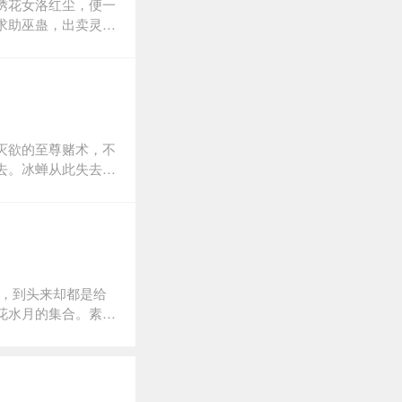
绣花女洛红尘，便一
求助巫蛊，出卖灵魂
青因此误中爱情蛊，
。梅绮眼看着两段爱
，从小父母双亡的
爸爸”。随着周家与
的兄妹，到异父异母
是舅舅与外甥女。洛
灭欲的至尊赌术，不
大门。
去。冰蝉从此失去七
冰蝉服药之前，曾流
比武中，那一时的心
，苏幕遮的转世苏幕
能够让今世的雪冰蝉
是千方百计地接近追
也清楚地认识到前世
”，到头来却都是给
上至真至诚的爱
花水月的集合。素有
们探秘“红楼36
楼梦》制片人李小婉女