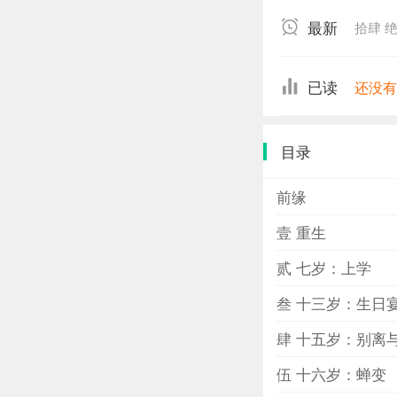
千来。镜中人慢
最新
拾肆 
绽放，嗔的时候
话，并不像通常
汪着一包泪，随
已读
还没
目录
前缘
壹 重生
贰 七岁：上学
叁 十三岁：生日
肆 十五岁：别离
伍 十六岁：蝉变