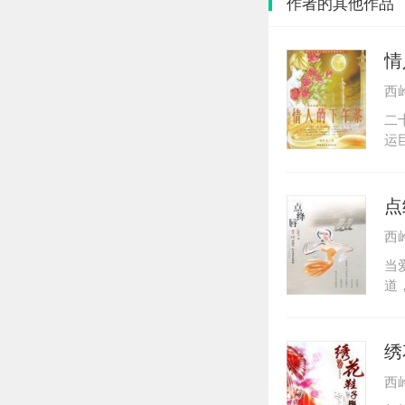
作者的其他作品
情
西
二
运
下
一
船
点
情
西
里
当
道
风
绣
西