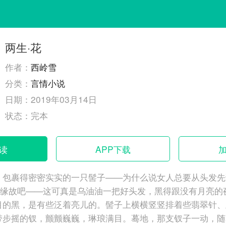
两生·花
作者：
西岭雪
分类：
言情小说
日期：
2019年03月14日
状态：
完本
读
APP下载
，包裹得密密实实的一只髻子——为什么说女人总要从头发先
这个缘故吧——这可真是乌油油一把好头发，黑得跟没有月亮的
目的黑，是有些泛着亮儿的。髻子上横横竖竖排着些翡翠针、
带步摇的钗，颤颤巍巍，琳琅满目。蓦地，那支钗子一动，随