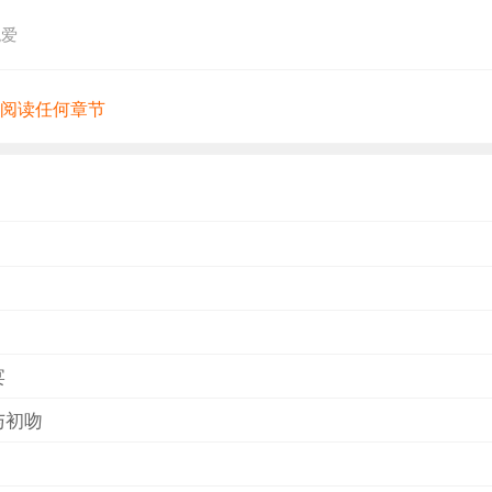
慢儿转过脸来了。 那真是一张难描难画宜嗔宜喜的脸——喜
绝爱
也必有万种风情。长可入鬓的双眉略微有些参差，应着“左高右
时髦小姐那样描得弯弯细细，只简单修剪整齐，越衬得眼如杏
便向人一睃，便似有千言万语说不尽……
有阅读任何章节
宴
与初吻