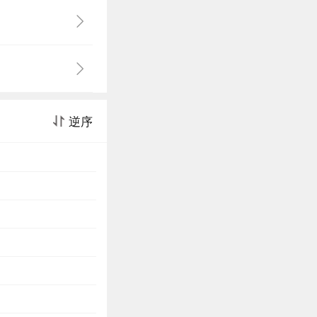
的时候固然如春花
低父母不齐”这句
核，水灵灵永远
逆序