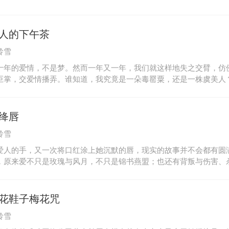
人的下午茶
岭雪
十年的爱情，不是梦。然而一年又一年，我们就这样地失之交臂，仿
巨掌，交爱情播弄。谁知道，我究竟是一朵毒罂粟，还是一株虞美人
午茶等你，是你最喜欢的碧螺春，旗枪分明，莹润如翠玉，在袅袅茶
叶都写着寂寞与渴望。玫瑰酥和茯苓糕也都盛在水晶碟子里了，甜品
，案上还细细地点了一炉沉香屑，但是，你为什么还不来呢？多少年
绛唇
人节，我惟一的愿望，便是守住一杯茶一炉香，与你共度一个下午。
岭雪
呢？
爱人的手，又一次将口红涂上她沉默的唇，现实的故事并不会都有圆
，原来爱不只是玫瑰与风月，不只是锦书燕盟；也还有背叛与伤害、
血雨、阴谋设计、勾心斗角、忘恩负义。原来，爱不是爱，是痛。
花鞋子梅花咒
岭雪