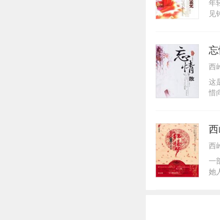
年
见
以
并
情
忘
周
西
洛
的
这
红
惜
情
下
动
西
是
西
清
求
一
的
她
情
民
钗
士