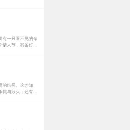
佛有一只看不见的命
？情人节，我备好了
烟中舒展曼舞，一枝
是石榴宾治与木瓜
，多少个风雨阴晴的
然而我的爱，你在哪
满的结局。这才知
杀戮与毁灭；还有腥