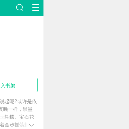
加入书架
说起呢?或许是依
夜晚一样，黑墨
玉蝴蝶、宝石花
着金步摇荡起秋