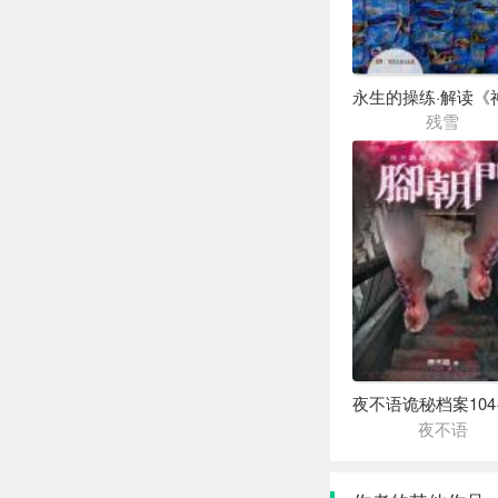
残雪
夜不语