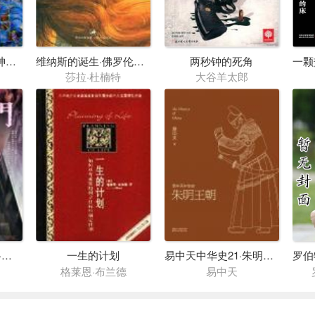
永生的操练·解读《神曲》
维纳斯的诞生·佛罗伦萨的爱与死
两秒钟的死角
莎拉·杜楠特
大谷羊太郎
夜不语诡秘档案104·脚朝门
一生的计划
易中天中华史21·朱明王朝
格莱恩·布兰德
易中天