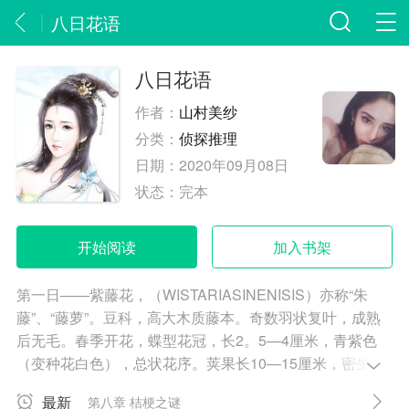
八日花语
八日花语
作者：
山村美纱
分类：
侦探推理
日期：
2020年09月08日
状态：
完本
开始阅读
加入书架
第一日——紫藤花，（WISTARIASINENISIS）亦称“朱
藤”、“藤萝”。豆科，高大木质藤本。奇数羽状复叶，成熟
后无毛。春季开花，蝶型花冠，长2。5—4厘米，青紫色
（变种花白色），总状花序。荚果长10—15厘米，密生绒
毛。产于我国中部。久经栽培，供观赏；花和种子供食
最新
第八章 桔梗之谜
用；树皮纤维可织物；果实入药，治食物中毒，驱除蛲