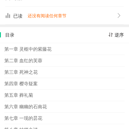
虫。另种藤萝（W稸ILLOSA），叶成长后下面仍密生白色
长毛。花青紫色。荚果长18—24厘米。主产于我国北部。
已读
还没有阅读任何章节
用途同前种。
目录
逆序
第一章 灵柩中的紫藤花
第二章 血红的芙蓉
第三章 死神之花
第四章 樱寺疑案
第五章 葬礼菊
第六章 幽幽的石南花
第七章 一现的昙花