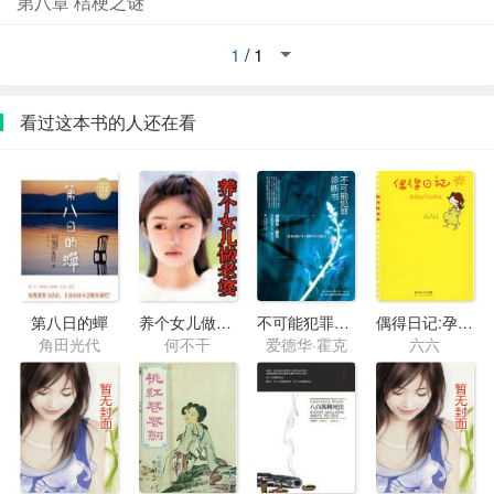
第八章 桔梗之谜
1
/
1
看过这本书的人还在看
第八日的蟬
养个女儿做老婆(黄花黄)
不可能犯罪诊断书3
偶得日记:孕妈妈开心辞典
角田光代
何不干
爱德华·霍克
六六