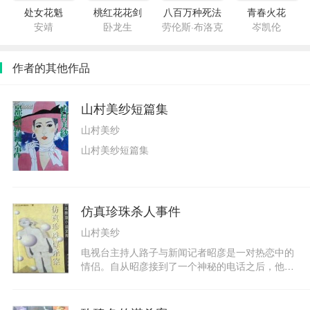
处女花魁
桃红花花剑
八百万种死法
青春火花
安靖
卧龙生
劳伦斯·布洛克
岑凯伦
作者的其他作品
山村美纱短篇集
山村美纱
山村美纱短篇集
仿真珍珠杀人事件
山村美纱
电视台主持人路子与新闻记者昭彦是一对热恋中的
情侣。自从昭彦接到了一个神秘的电话之后，他们
的关系一下冷了下来，接着昭彦借口采访去了外
地，就再也没有回来。他的尸体在海滨被人发现。
路子发现他生前与一家珍珠公司的女老板关系暖