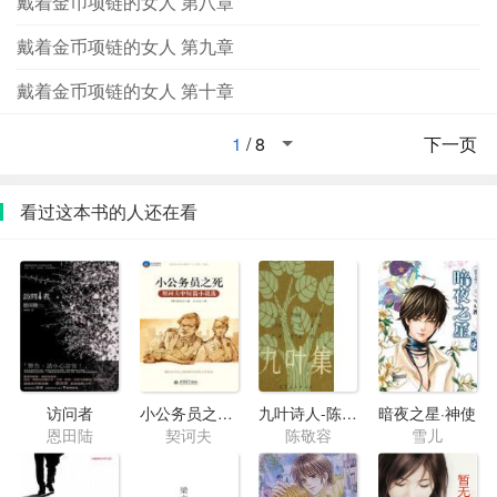
戴着金币项链的女人 第八章
戴着金币项链的女人 第九章
戴着金币项链的女人 第十章
1
/
8
下一页
看过这本书的人还在看
访问者
小公务员之死·契诃夫中短篇小说选
九叶诗人-陈敬容诗选
暗夜之星·神使
恩田陆
契诃夫
陈敬容
雪儿