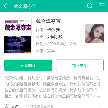
藏金潭夺宝
藏金潭夺宝
作者：
卡尔·麦
分类：
外国小说
日期：
2020年09月12日
状态：
完本
开始阅读
加入书架
大家都知道，特别是每个捉笔者更清楚，诗写得越长，进
入纸篓的速度也越快。我至少也知道，诗作的价值不是随
着它的长度而增加。但按照写作规定，诗太短了也不行。
相反，如果我把所有出现在我脑海里的思绪全部写下来，
那差不多要一千句才行。我按要求制作了一个参赛标志，
最新
17．热水潭边圣诞夜
把它连同诗装进一个花三芬尼买来的信封里，上面盖上花