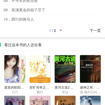
08．不寻常的射击赛
09．装满黄金的箱子空了
10．西行的骑马人
1
/
2
下一页
看过这本书的人还在看
蒸发的欧阳太太
苏旷传奇之重整河山待后生
黄河古道2·活人禁地
诸神之死：叛教者尤里安
七巧
飘灯
李达
德·梅列日科夫斯基