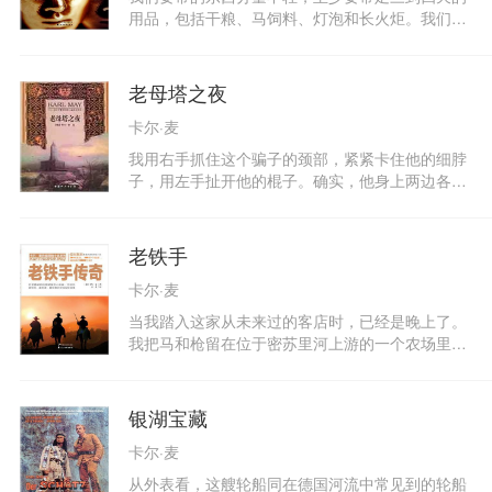
我。我打零工，用挣的钱把自己好好地包装了一
用品，包括干粮、马饲料、灯泡和长火炬。我们还
番，心中充满快乐和勇气，就这样来到了圣路易
给三个大油箱加足了燃油。所有这些用品，都是梅
斯。
尔顿在同庄园主的买卖成交之前，向乌里斯商人订
购的。事先，他还与尤马部落进行过谈判，把所有
老母塔之夜
急需的东西交给他们运输。海格立斯对我说过，城
卡尔·麦
堡周围的尤马部落有三百来人，四百多匹马。我估
算，六十个德国人被救出来以后，至少需要六十匹
我用右手抓住这个骗子的颈部，紧紧卡住他的细脖
坐骑，还需要四十匹重载驮马。
子，用左手扯开他的棍子。确实，他身上两边各挂
着一根棍子，每根根子都有几节，可以折叠。此
时，我看见每根棍子内侧的颜色与外表不同。他的
衣服上有许多口袋。我把手插进第一个也是最好的
老铁手
一个口袋，摸出一个毛茸茸的东西，原来是假发，
卡尔·麦
确切地说，是乞丐头上那种蓬头散发。
当我踏入这家从未来过的客店时，已经是晚上了。
我把马和枪留在位于密苏里河上游的一个农场里，
温内图在那儿等着我回去。他不喜欢城市，所以几
天来一直呆在乡下。我打算在城里买些东西，另外
我的西服——我特意带来了——也需要修补一下，
银湖宝藏
或者确切地说非得修补不可了。尤其是我的长靴，
卡尔·麦
很多地方都已经开了口，而且不像以前那么服服帖
帖的了，尽管我频频把靴筒拼命往上拉，几乎都拉
从外表看，这艘轮船同在德国河流中常见到的轮船