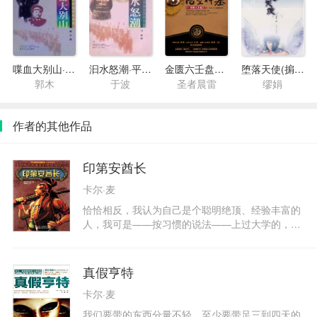
喋血大别山·黄麻暴动纪实
汩水怒潮·平江暴动纪实
金匮六壬盘2：大闹悟空神墓
堕落天使(掮客)
郭木
于波
圣者晨雷
缪娟
作者的其他作品
印第安酋长
卡尔·麦
恰恰相反，我认为自己是个聪明绝顶、经验丰富的
人，我可是——按习惯的说法——上过大学的，而
且从没有怯过考场。我那时还不明白，生活才是真
正的大学，学生时刻都在接受命运的考验。故乡沉
闷的环境、增长见识的愿望以及天生对成功的渴望
真假亨特
驱使我远渡重洋来到美国，那里当时的条件对一个
卡尔·麦
野心勃勃谋求发展的年轻人来说，比如今要好得
多。我本可以在东部安顿下来，可大西部吸引着
我们要带的东西分量不轻，至少要带足三到四天的