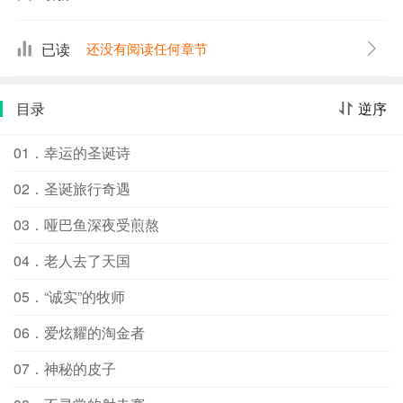
五芬尼买来的红油泥章，把剩下的最后一点儿钱买成邮
票，贴在收信人地址的右上角，然后揣上信，怀着喜悦的
已读
还没有阅读任何章节
心情穿过两条街，把它投进信箱。
目录
逆序
01．幸运的圣诞诗
02．圣诞旅行奇遇
03．哑巴鱼深夜受煎熬
04．老人去了天国
05．“诚实”的牧师
06．爱炫耀的淘金者
07．神秘的皮子