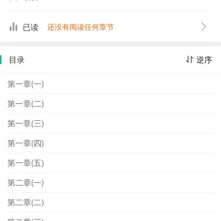
织中。战后两大阵营进入冷战，国际形势紧张，亨利和迪
布勒伊发生了分歧。最后，由于两人的信念一致，走到了
已读
还没有阅读任何章节
一起，亨利娶了迪布勒伊的女儿，迪布勒伊的妻子也因不
切实际的婚外情又回到家里。综观整部作品，作者通过对
目录
逆序
主人公的工作及家庭生活的展示，真实地反映出二战后法
国知识分子对国家前途的彷徨、求索的急切心情，揭示了
第一章(一)
当时法国社会内部两大阵营的矛盾与冲突。该作获得1954
年法国龚古尔文学奖。
第一章(二)
第一章(三)
第一章(四)
第一章(五)
第二章(一)
第二章(二)