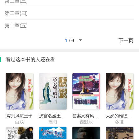
第二章(三)
第二章(四)
第二章(五)
1
/
6
下一页
看过这本书的人还在看
嫁到风流王子
汉宫名媛王昭君
答案只有风知道
大姊的难缠总裁
白双
高阳
西默尔
冬凌