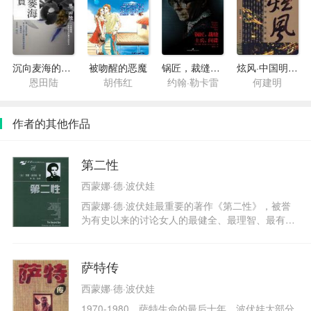
沉向麦海的果实
被吻醒的恶魔
锅匠，裁缝，士兵，间谍
炫风·中国明星城市发展史
恩田陆
胡伟红
约翰·勒卡雷
何建明
作者的其他作品
第二性
西蒙娜·德·波伏娃
西蒙娜·德·波伏娃最重要的著作《第二性》，被誉
为有史以来的讨论女人的最健全、最理智、最有智
慧的一本书，甚至被尊为西方妇女的圣经，在世界
范围内传播广泛，影响深远。在中国，《第二性》
也有不止一个版本被翻译出版。然而这些中译本要
萨特传
么不是全译本，要么就是从英译本转译而来，不仅
西蒙娜·德·波伏娃
给读者造成阅读缺憾，也致学者的研究产生偏差。
这部西方女权主义的理论经典，何时才能完整、准
1970-1980，萨特生命的最后十年，波伏娃大部分