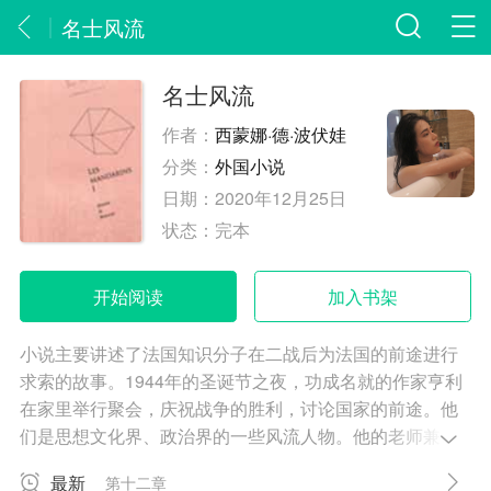
名士风流
名士风流
作者：
西蒙娜·德·波伏娃
分类：
外国小说
日期：
2020年12月25日
状态：
完本
开始阅读
加入书架
小说主要讲述了法国知识分子在二战后为法国的前途进行
求索的故事。1944年的圣诞节之夜，功成名就的作家亨利
在家里举行聚会，庆祝战争的胜利，讨论国家的前途。他
们是思想文化界、政治界的一些风流人物。他的老师兼挚
友迪布勒伊是位有影响的政治家，他成立了一个独立性较
最新
第十二章
强的左派组织，并把亨利创办的《希望报》纳入到这个组