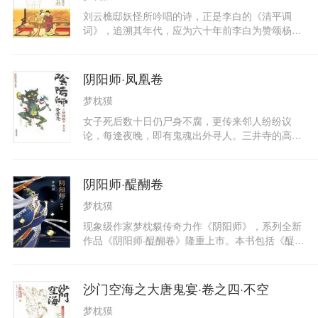
玲子作）、电视剧与电影，都非常轰动。梦枕貘这
刘云樵邸妖怪所吟唱的诗，正是李白的《清平调
部作品以神秘古典又不失闲适的文笔，以一篇篇短
词》，追溯其年代，应为六十年前李白为赞颂杨贵
篇故事，传达当时独特的文化景象，更把安倍晴明
妃之美所写的诗曲，揭露此事的是名为“白居易”的
塑造得有血有肉，飘逸恬淡又爱戏谑人间的性格，
官吏。李白因此事而为受玄宗所宠遇，却招致宦官
加上耿直武士源博雅作为对比互动，使得故事十分
高力士之忌而向玄宗进谗言，李白遂被逐出长安
阴阳师·凤凰卷
生动有趣，令人着迷。此外，梦枕虽写鬼神灵异之
城。了解此事来龙去脉的空海，远赴杨贵妃墓地所
事，却是用一种超脱的心态思索咒术、阴阳术与名
梦枕獏
在的马嵬坡。空海识破刘家和棉花田的妖怪皆因于
实的哲学问题，并关照到人性面，寓意深远，不流
安禄山之乱时杨贵妃的悲剧性死亡，决心挖掘贵妃
女子死后数十日仍尸身不腐，更传来邻人纷纷议
于一般迷信，对男女情欲之事亦有独到观察。
的坟墓，一探究竟。在墓园前，空海和白居易——
论，每逢夜晚，即有鬼魂出外寻人。三井寺的高僧
也就是后来的大诗人白乐天初相逢。白居易向空海
连日昏迷，终告不治。来历不明的道摩法师告诉众
坦承，自己正为诗作而懊恼不已……
人，只有请安倍晴明行泰山府君祭，高僧才能起死
回生。然而晴明若行此法，自身性命恐将不保……
阴阳师·醍醐卷
日本平安时代，世界明暗未分，人鬼妖物杂相共
梦枕獏
处。看阴阳师安倍晴明与武士源博雅，如何洞悉人
心之咒，解决一桩桩诡奇又动人心弦的事件！凤凰
现象级作家梦枕貘传奇力作《阴阳师》，系列全新
卷七篇作品：《泰山府君祭》、《青鬼背上男
作品《阴阳师·醍醐卷》隆重上市。本书包括《醍醐
人》、《月见草》、《汉神道士》、《牵手的
卷》与《醉月卷》两卷故事。夜晚的平安京，天象
人》、《骷髅谭》、《晴明、道满，占卜箱内
异动，怪事频发。月亮高挂空中，不再转移，星陨
物》。由小说改编的漫画（冈野玲子作）、电视剧
如雨；月夜之下，屡屡出现一头妖虎，吞噬无辜，
沙门空海之大唐鬼宴·卷之四·不空
与电影，都非常轰动。梦枕貘这部作品以神秘古典
口中还吟诵着白居易的诗词；橘为次偶遇蜘蛛女
又不失闲适的文笔，以一篇篇短篇故事，传达当时
梦枕獏
妖，竟然被吸走双目；藤原实贞突染怪病，变身绿