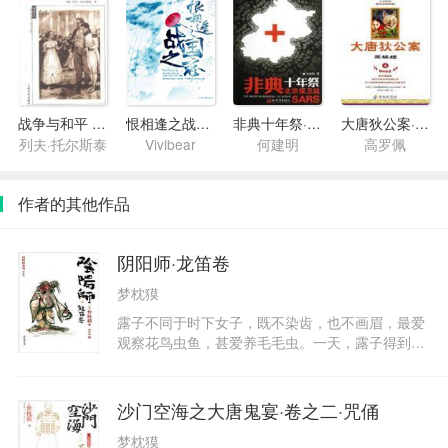
战争与和平 第一卷 第一部
恨相逢之战国之恋
非典十年祭·北京保卫战
大唐狄公案·黑狐狸
列夫·托尔斯泰
Vivibear
何建明
高罗佩
作者的其他作品
阴阳师·龙笛卷
梦枕獏
露子不同于时下女子，既不染齿，也不画眉，最爱
观察花鸟虫鱼，甚爱养毛毛虫。一天，露子得到樱
花树上的毛毛虫，取名黑丸。黑丸全身无毛，仅有
红色斑点，而且食量奇大，数日之间，竟从指头大
的毛毛虫长成吞吃老鼠、青蛇的如牛怪物……龙笛
沙门空海之大唐鬼宴·卷之二·咒俑
卷含五篇作品：《怪蛇》、《首冢》、《虫姬》、
梦枕獏
《呼唤声》、《飞仙》。由小说改编的漫画（冈野