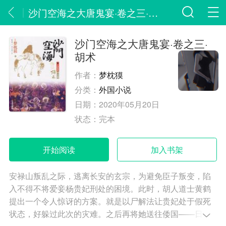
沙门空海之大唐鬼宴·卷之三·胡术
沙门空海之大唐鬼宴·卷之三·
胡术
作者：
梦枕獏
分类：
外国小说
日期：
2020年05月20日
状态：
完本
开始阅读
加入书架
安禄山叛乱之际，逃离长安的玄宗，为避免臣子叛变，陷
入不得不将爱妾杨贵妃刑处的困境。此时，胡人道士黄鹤
提出一个令人惊讶的方案。就是以尸解法让贵妃处于假死
状态，好躲过此次的灾难。之后再将她送往倭国——日