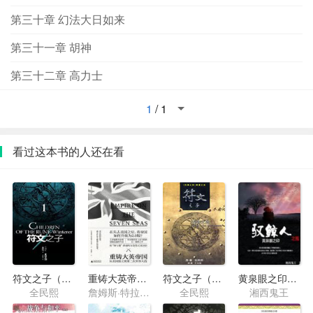
第三十章 幻法大日如来
第三十一章 胡神
第三十二章 高力士
1
/
1
看过这本书的人还在看
符文之子（1）冬日之剑
重铸大英帝国·从美国独立到第二次世界大战
符文之子（3）存活之岛
黄泉眼之印2·驭鲸人之殇
全民熙
詹姆斯·特拉斯洛·亚当斯
全民熙
湘西鬼王