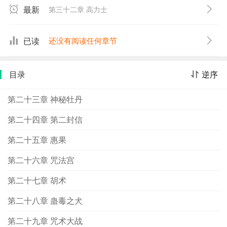
本，以消弭世间的喧嚣。然而，这个建议却带来骇人听闻
最新
第三十二章 高力士
的结局……追溯到四十年前，晁衡，也就是安倍仲麻吕，
留下了一封写给李白的信，信中叙述着这令人毛骨悚然的
事件始末。空海为柳宗元解读这封以倭文写成的信函。另
已读
还没有阅读任何章节
一方面，青龙寺惠果大师的周围，竟出现怪异的影子，影
子邀约惠果参与一场毁灭的盛宴。
目录
逆序
第二十三章 神秘牡丹
第二十四章 第二封信
第二十五章 惠果
第二十六章 咒法宫
第二十七章 胡术
第二十八章 蛊毒之犬
第二十九章 咒术大战