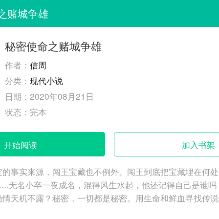
之赌城争雄
秘密使命之赌城争雄
作者：
信周
分类：
现代小说
日期：
2020年08月21日
状态：
完本
开始阅读
加入书架
定的事实来源，闯王宝藏也不例外。闯王到底把宝藏埋在何处
.....无名小卒一夜成名，混得风生水起，他还记得自己是谁
隐情天机不露？秘密，一切都是秘密。用生命和鲜血寻找传说