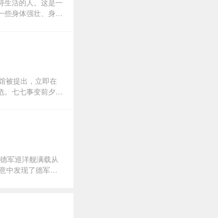
持生活的人。这是一
一些身体强壮、身手
感。抓捕公安部门发
们常做的事情；寻找
的，闯荡在黑暗和激
案馆被提出，立即在
危。七七事变前夕，
划，欲摧毁我华夏龙
翠扳指中。三合会龙
子李梦龙找出藏匿在
设下一个个陷阱，一
到第一条线索，之后
追捕，更要与身边的
艘德军巡洋舰满载从
华夏民族安危的巨大
意中发现了德军巡
宝藏。 令东方焜
运之箭”，于是一场
意料……