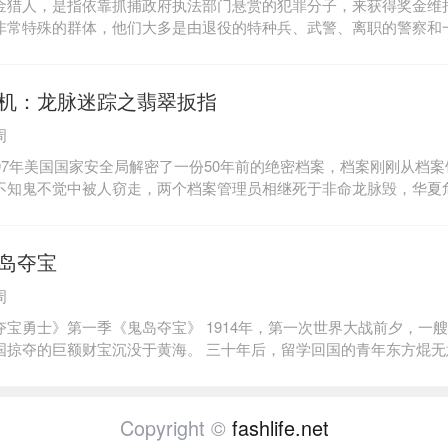
金猎人，是指依靠抓捕政府执法部门悬赏的犯罪分子，来获得奖金维
非常特殊的群体，他们大多是由退役的特种兵、武警、离职的警察和
捷经过特殊训练的人组成。他们个个身怀绝技、勇敢无畏、具有正义
的追捕令上的逃犯是他们的主要工作；渗入到犯罪集团进行卧底是他
踪人员、解救被拐卖的儿童是他们经常进行的活动。他们是一群神秘
机：龙脉迷踪之翡翠扳指
中的人，他们用生命和鲜血默默维护着正义，他们是所有犯...
周
997年美国国家安全局解密了一份50年前的绝密档案，档案刚刚从档
不知鬼不觉中被人窃走，两个档案管理员相继死于非命龙脉毁，华夏
永久霸占中国，日本玄门大师山菊次郎会同关东军秘密制定了斩龙计
。摧毁龙脉的关键在于找出龙脉穴眼，而龙脉穴眼的机密藏在一个翡
老大李承耀被日本人秘密绑架，并被斩断一只手，日本人以此胁迫其
岛夺宝
京城内的龙脉穴眼。时间只有三天！日本人不给他留下丝毫的余地，
周
步逼其就范，李梦龙被逼之下踏上了寻龙之路。他从白云观道长处得
经磨难，不但要小心日本特务的无孔不入，还要躲避警察和三合会的
夺宝勇士》第一季《鬼岛夺宝》 1914年，第一次世界大战前夕，一
奸斗智斗勇。李梦龙抽丝剥茧，冲破重重迷障，逐渐解开了这个关乎
国掠夺的巨额财宝沉没于黄海。 三十年后，留学回国的青年东方焜无
机。此时，李梦龙消失了……
舰沉没前藏匿于鬼岛上的宝藏资料，于是前往鬼岛寻找这批属于中国的
有想到，纳粹残余和日本武士家族都在争夺鬼岛宝藏中的神秘宝物“命
心动魄的宝藏争夺战在各方势力中展开，然而最终结果却出乎所有人
Copyright ©
fashlife.net