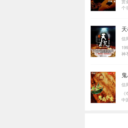
赏
个
敏
出
失
天
流
信
1
神
为
脉
头
鬼
北
信
步
历
《
内
中
天
洋
没
惊