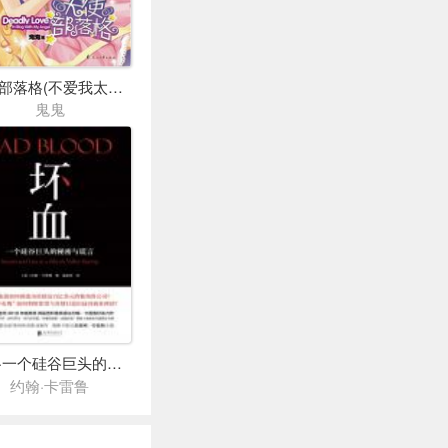
天使部落格(不爱我太不够意思了吧)
鬼鬼
坏血·一个硅谷巨头的秘密与谎言
约翰·卡雷鲁