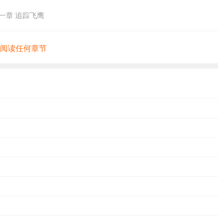
一章 追踪飞鹰
有阅读任何章节