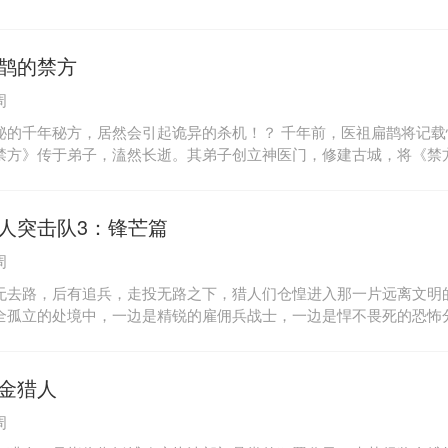
鹊的禁方
周
秘的千年秘方，居然会引起诡异的杀机！？ 千年前，医祖扁鹊将记载
禁方》传于弟子，溘然长逝。其弟子创立神医门，修建古城，将《禁
护，再不外传。数十年前，侵华日军占领古城，挟持神医门，疯狂寻
秘地穴。如今，遗失数十年的神医门古画再现拍卖行，买家却突然头
，离奇死亡。失踪的童年挚友、没有死因的女尸、隐藏秘笈线索的古
人突击队3：锋芒篇
、走不出去的地下洞穴、神秘的日本制药集团……一切的一切，似乎
周
神医门后人子琦挖掘出古城中尘封千年的秘密，并在下一个死者出现
雨的阴谋。而历尽艰辛、终于领悟“预断生死”之术的子琦却发现《禁
无去路，后有追兵，走投无路之下，猎人们仓惶进入那一片远离文明
……
全孤立的处境中，一边是精锐的雇佣兵战士，一边是悍不畏死的恐怖
、最勇猛的战士、最危险的任务和最残酷的激战，一场你死我活的丛
，开始了他们悲壮惨烈、无可奈何的另一种命运。良知和生存这种痛
魂萦梦牵的归国情怀，成为这群流浪金三角的国人心中永远的痛你将
金猎人
，加入一场正在进行的战争。
周