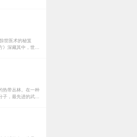
惊世医术的秘笈
方》深藏其中，世代
找《禁方》，却丧生
插三根银针，留下血
画、被烧毁的千本医
正像巨大的漩涡，逼
之前，阻止这场腥风
方》的真面目竟然
的热带丛林。在一种
分子，最先进的武
林游击战火爆上演从
苦而无奈的生活方式
进入一个真实的战