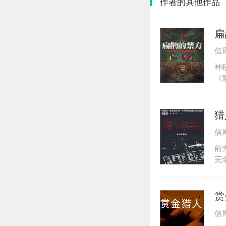
作者的其他作品
扁
信
神
《
守
诡
符
猎
书
信
迫
血
前
是
完
器
此
和
赏
场
信