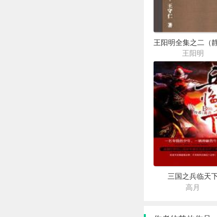
王阳明
三国之兵临天
高月