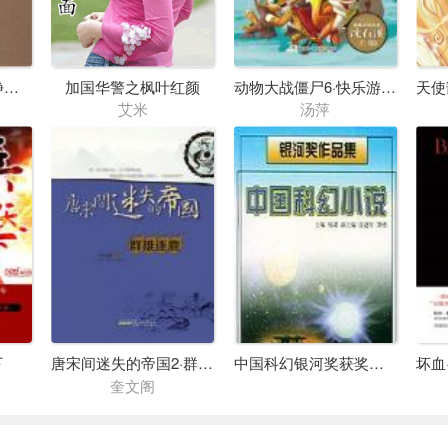
王阳明全集之二（静心录）
加国华警之枫叶红颜
动物大战僵尸6·快乐游园会
艾米
汤萍
下
唐宋间迷失的帝国2·群雄逐鹿
中国科幻银河奖获奖作品集（第九至十二届）
奎文阁