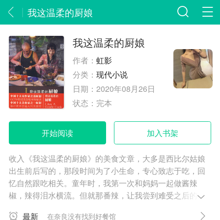
我这温柔的厨娘
我这温柔的厨娘
作者：
虹影
分类：
现代小说
日期：
2020年08月26日
状态：
完本
开始阅读
加入书架
收入《我这温柔的厨娘》的美食文章，大多是西比尔姑娘
出生前后写的，那段时间为了小生命，专心致志于吃，回
忆自然跟吃相关。童年时，我第一次和妈妈一起做酱辣
椒，辣得泪水横流。但就那番辣，让我尝到难受之后的快
感，后来发现所有真正意义上的快感都来自于阻碍。西比
最新
在奈良没有找到好餐馆
尔姑娘近日到重庆给外婆上坟，晚上参加我与朋友们的聚