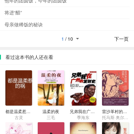
他年的团圆饭，今年的团圆饭
将进“醋”
母亲做稀饭的秘诀
1
/
10
下一页
看过这本书的人还在看
都是温柔惹的祸
温柔的夜
兄弟我在广州的发财史
雷沙革村的读墨人
古灵
三毛
季海东
托马斯·奥尔德·赫维尔特