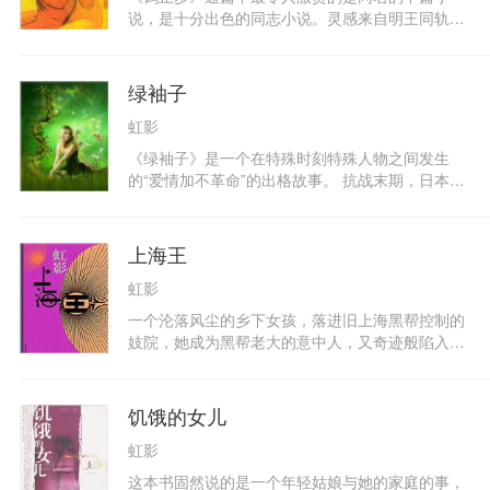
落到一个意想不到的结局中。
说，是十分出色的同志小说。灵感来自明王同轨
《耳谈》中二子同性狎玩，其中一人误殴一美男子
致死，男子代坐死罪，初期友人常为探望馈食，后
忽不继，遂怀愤在心，举发友人，友人受刑死，自
绿袖子
己亦触木身亡。虹影将故事改写为汪伪政权时期的
虹影
上海，军统与特工再加上国共间谍与黑帮相斗之下
二名男子的情谊爱恨生死。
《绿袖子》是一个在特殊时刻特殊人物之间发生
的“爱情加不革命”的出格故事。 抗战末期，日本人
在长春办的“满映”制片厂厂长想改戏路，拍一个从
《诗经》中取得灵感的电影《绿衣》，提拔做替身
的中日混血演员玉子做主角。日本厂长与乐队中一
上海王
个中俄混血的少年圆号手争吵起来，玉子不识时务
虹影
地站在少年一边。两人尽管有年龄差异，却产生了
爱情。苏军占领长春，玉子被指为汉奸，少年为玉
一个沦落风尘的乡下女孩，落进旧上海黑帮控制的
子辩护时被指为俄奸，一放逐一关押。东北战火延
妓院，她成为黑帮老大的意中人，又奇迹般陷入地
烧多年，玉子与少年在废墟和围城之间冒死寻找。
狱。几经挣扎，成了小有名气的演员。她在江湖争
中国文学中还没有出现过如此女长男少的畸恋的惨
斗中巧妙周旋，也在情欲与权力的漩涡里挣扎。她
情故事，也没有出现过对“民族边缘人”的倾情关
成功了，是一个以黑帮势力称王称霸的上海王。但
饥饿的女儿
怀。 此书开创了一个新的文本，作者的创作过程、
她最终得到的，却仍是人性的悲剧。
调查研究过程、出版过程皆浓缩于其中，是一本深
虹影
深抓住人心的动态之书。
这本书固然说的是一个年轻姑娘与她的家庭的事，