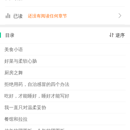
会，我给她一桌菜中唯一没放辣椒的藕片吃，结果她咀嚼
了一下，便放声大哭。原来做这个菜用了炒完尖椒鸡丁的
已读
还没有阅读任何章节
锅，锅洗了后仍带几分辣。真是，不等到教她可切辣椒粒
的年纪，她的美食记忆，便已从辣开始，渐渐认识这个庞
目录
逆序
大的世界。
美食小语
好菜与柔软心肠
厨房之舞
拒绝用药，自治感冒的四个办法
吃好，才能睡好，睡好才能写好
我一直只对温柔妥协
餐馆和拉拉