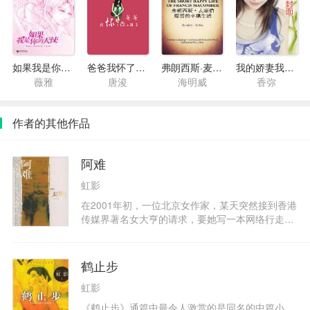
如果我是你的天使(心之彼岸)
爸爸我怀了你的孩子
弗朗西斯·麦康伯短促的幸福生活
我的娇妻我来疼
薇雅
唐浚
海明威
香弥
作者的其他作品
阿难
虹影
在2001年初，一位北京女作家，某天突然接到香港
传媒界著名女大亨的请求，要她写一本网络行走文
学，同时寻找八十年代初她们曾经狂热喜爱的一名
歌手。她在旅途中，发现追寻的并不是一有名气的
歌手，而是一个神秘的逃犯。而且几方面的人物都
鹤止步
急如星火地加入追捕。故事发生在当今的北京，南
虹影
方的海岛和风光绮丽的印度。以死救赎灵魂的神秘
令人迷茫：太晚的悔罪，结果追捕者和被追捕者都
《鹤止步》通篇中最令人激赏的是同名的中篇小