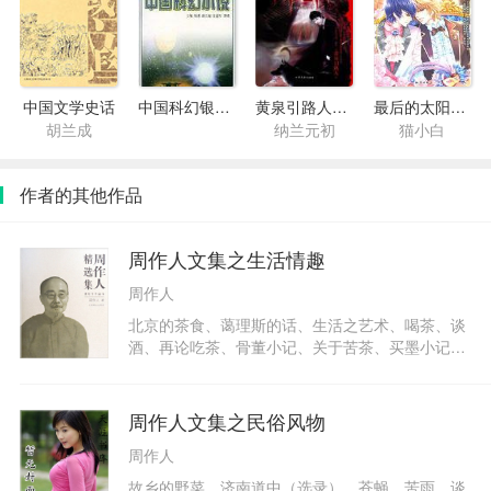
中国文学史话
中国科幻银河奖获奖作品集（第一至四届）
黄泉引路人之断龙台
最后的太阳纪·神之寂，人之歌
胡兰成
纳兰元初
猫小白
作者的其他作品
周作人文集之生活情趣
周作人
北京的茶食、蔼理斯的话、生活之艺术、喝茶、谈
酒、再论吃茶、骨董小记、关于苦茶、买墨小记、
谈养鸟、谈娱乐、灯下读书论、爱竹、冷开水、南
北的点心、吃茶。
周作人文集之民俗风物
周作人
故乡的野菜、济南道中（选录）、苍蝇、苦雨、谈