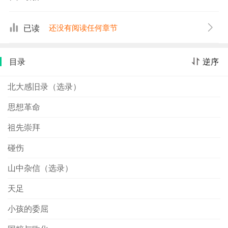
信、论八股文、拥护《达生编》等、《论语》小记、关于
活埋①、谈策论、吃菜、读戒律、刘香女、家之上下四
已读
还没有阅读任何章节
旁、汉文学的传统、中国的思想问题、梦想之一、道义之
事功化、北大的支路、日本的人情美、谈日本文化书、谈
目录
逆序
日本文化书（其二）、希腊之余光、闭户读书论、知堂
说。
北大感旧录（选录）
思想革命
祖先崇拜
碰伤
山中杂信（选录）
天足
小孩的委屈