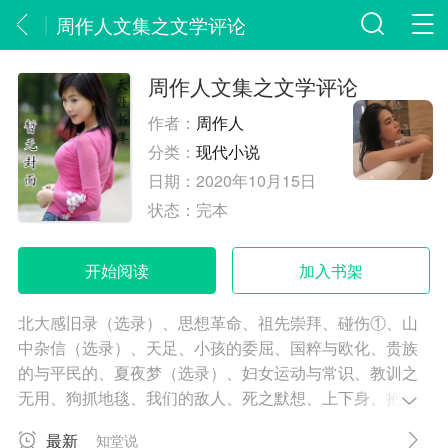
周作人文集之文学评论
周作人文集之文学评论
作者：
周作人
分类：
现代小说
日期：
2020年10月15日
状态：
完本
开始阅读
加入书架
北大感旧录（选录）、思想革命、祖先崇拜、碰伤①、山
中杂信（选录）、天足、小孩的委屈、国粹与欧化、贵族
的与平民的、夏夜梦（选录）、妇女运动与常识、教训之
无用、狗抓地毯、我们的敌人、死之默想、上下身、抱犊
谷通信、与友人论性道德书、黑背心、吃烈士、萨满教的
最新
知堂说
礼教思想、死法、诅咒、哑巴礼赞、麻醉礼赞、北沟沿通