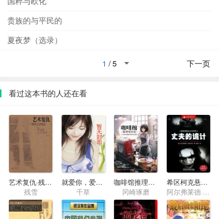
国粹与欧化
贵族的与平民的
夏夜梦（选录）
1
/
5
下一页
看过这本书的人还在看
艺术复仇·残雪文学笔记
就爱你，爱定你之淡淡薄荷香
咖啡馆推理事件簿1·下次见面时，请让我品尝你煮的咖啡
希区柯克悬念故事集·丈夫的诡计
残雪
千草
冈崎琢磨
阿尔弗莱德·希区柯克