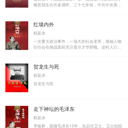
楼惹我生出许多感怀。三十七年前，中共中央第八
次全国代表大会召开时，这里曾经住过许多世界著
名的共产党领袖人物。率苏共代表团前来参加大会
的是米高扬。他说，留给他印象最深的是兼有“牛
红墙内外
一样结实的身躯和令人敬畏的面孔”的彭德怀元
权延赤
帅。“米高扬同志，”彭德怀像尊铁塔，近在咫尺地
墩实在这位苏共代表团团长面前，以传统的中国农
一次重大政治事件，一场大的社会变革，领袖人物
民的纯朴性，不拐弯不打结地当面诘问：“为什么
往往会在挑战面前充分显示才华胆魄。这时人们也
斯大林生前你们都喊他天才、英明、万岁，可他死
容易评论这个领袖人物的品格，衡量他的功过得
后你们又骂他漆黑一团？”
失。然而，领袖人物更多的时候只能像普通人一样
去面对日常生活中琐碎事情的缠绕……毛泽东曾对
贺龙生与死
他的卫士长说：“我活着的时候你们不要写我，我
权延赤
死了之后你们可写，写出我的事实。我和我的亲人
见面不多，只有你们和我朝夕相处，形影不离。我
贺龙生与死
的情况你们最了解……”
走下神坛的毛泽东
权延赤
李银桥，跟随毛泽东15年，先后任卫士。卫士组组