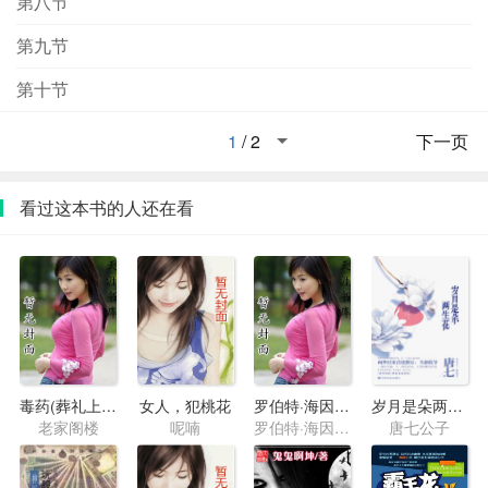
第八节
第九节
第十节
1
/
2
下一页
看过这本书的人还在看
毒药(葬礼上的命案)
女人，犯桃花
罗伯特·海因莱因短篇作品
岁月是朵两生花
老家阁楼
呢喃
罗伯特·海因莱因
唐七公子