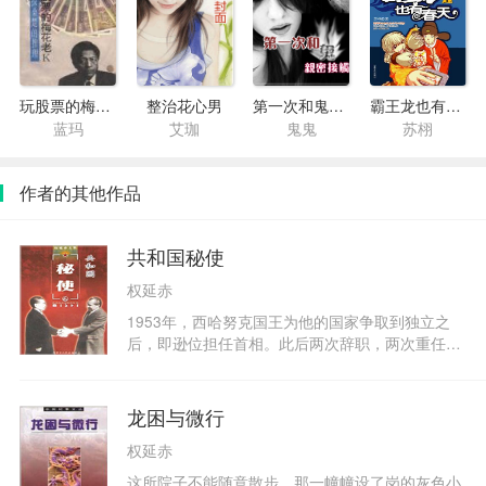
玩股票的梅花老K
整治花心男
第一次和鬼亲密接触
霸王龙也有春天(上)
蓝玛
艾珈
鬼鬼
苏栩
作者的其他作品
共和国秘使
权延赤
1953年，西哈努克国王为他的国家争取到独立之
后，即逊位担任首相。此后两次辞职，两次重任首
相……他的行为，不禁令人想起束埔寨历史上那
位”伟大的禅位王”吉·哲塔四世。在公元17世纪末，
吉·哲塔四世曾三番四次让位，自己出家为僧。可是
龙困与微行
国家受到入侵，民族遇到危机时。
权延赤
这所院子不能随意散步。那一幢幢设了岗的灰色小