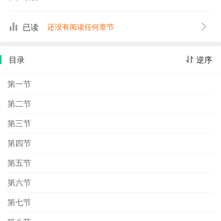
的是塑造了一位鲜活的草莽英雄形象，为文学作品的英雄
形象又添了新的脸谱。
已读
还没有阅读任何章节
目录
逆序
第一节
第二节
第三节
第四节
第五节
第六节
第七节