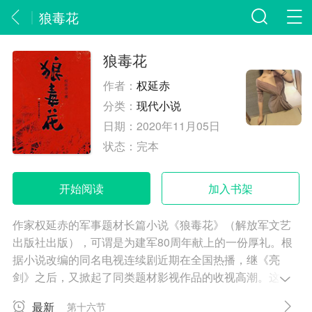
狼毒花
狼毒花
作者：
权延赤
分类：
现代小说
日期：
2020年11月05日
状态：
完本
开始阅读
加入书架
作家权延赤的军事题材长篇小说《狼毒花》（解放军文艺
出版社出版），可谓是为建军80周年献上的一份厚礼。根
据小说改编的同名电视连续剧近期在全国热播，继《亮
剑》之后，又掀起了同类题材影视作品的收视高潮。这部
小说和电视剧之所以让人看了以后有出乎意料之感，不仅
最新
第十六节
因为作者将一段生动的战争历史呈现在受众面前，更主要