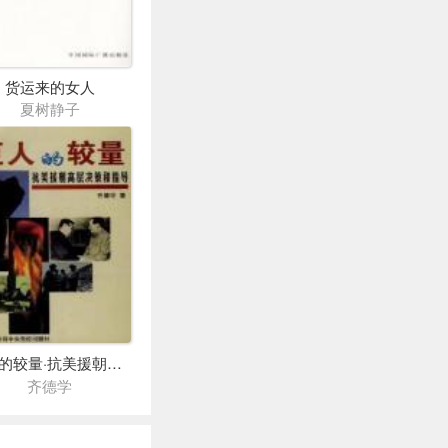
货运来的女人
夏树静子
巨人的较量·抗美援朝高层决策
齐德学