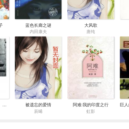
子
蓝色长廊之谜
大风歌
内田康夫
唐纯
责任的重负·布鲁姆、加缪、阿隆和法国的20世纪
被遗忘的爱情
阿难:我的印度之行
辰晞
虹影