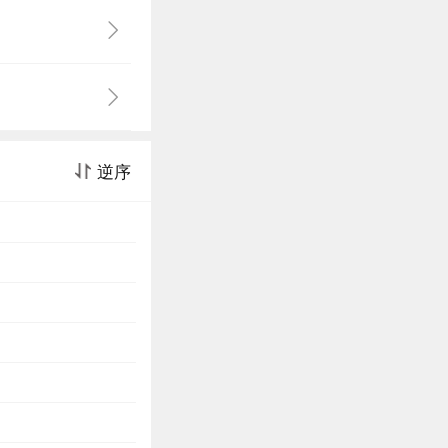
到了酣畅淋漓的
逆序