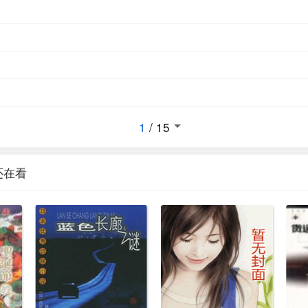
1
/
15
还在看