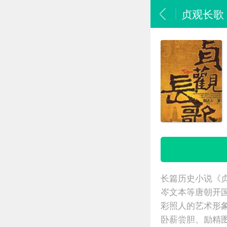
贞观长歌
长篇历史小说《
岑文本等唐朝开
彩照人的艺术形
卧薪尝胆、励精