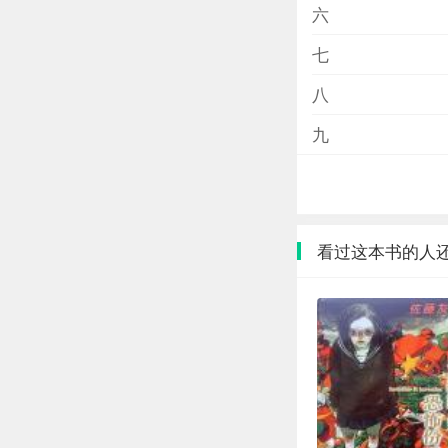
六
七
八
九
看过这本书的人