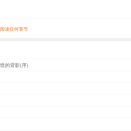
，战争与和平、分裂与融合、背叛与忠诚、阴谋与爱情，都得
太宗李世民的雄才大略……
有阅读任何章节
世的背影(序)