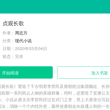
贞观长歌
作者：
周志方
分类：
现代小说
日期：
2020年03月04日
状态：
完本
开始阅读
加入书架
贞观长歌》塑造了千古明君李世民及唐朝统治集团魏征、长孙
国前期一系列风云人物的英雄群像，同时，还塑造了安康公主
象。小说从唐太宗李世民经过玄武门之变，登上大唐皇位写起
图治，消除一个个内忧外患，最终使唐朝走向政通人和的一生