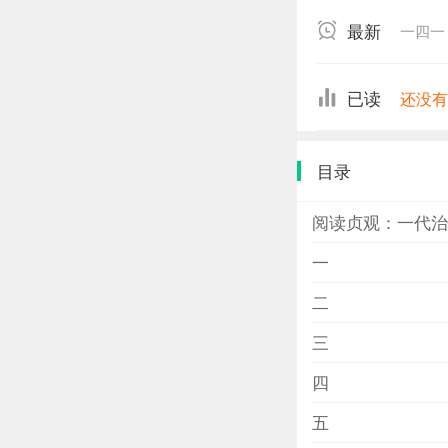
大阖、扣人心弦
最新
一四一
表现，展示了唐
已读
还没
目录
阅读贞观：一代治
一
二
三
四
五