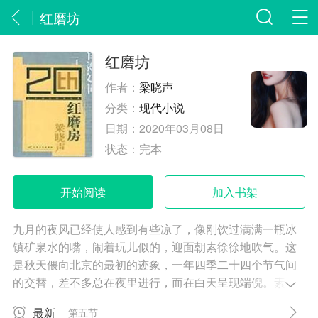
红磨坊
红磨坊
作者：
梁晓声
分类：
现代小说
日期：
2020年03月08日
状态：
完本
开始阅读
加入书架
九月的夜风已经使人感到有些凉了，像刚饮过满满一瓶冰
镇矿泉水的嘴，闹着玩儿似的，迎面朝素徐徐地吹气。这
是秋天偎向北京的最初的迹象，一年四季二十四个节气间
的交替，差不多总在夜里进行，而在白天呈现端倪。素是
最后一批离开图书馆的人之一。校园完全的岑寂下来了。
最新
第五节
两幢六层的学生宿舍楼的窗子几乎全黑了，还亮着的是走