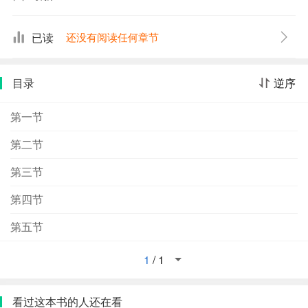
廊灯和厕所灯。在那两幢楼里并没有素的一张床位。因为
她去年已从这所大学毕业了。当时谋不到职业。人类早已
已读
还没有阅读任何章节
度过了思想成熟期，因而哲学仿佛变得毫无意义了。偏
偏，素读的正是哲学。这是她人生抉择的第一次失误，一
目录
逆序
次重大失误。
第一节
第二节
第三节
第四节
第五节
1
/
1
看过这本书的人还在看