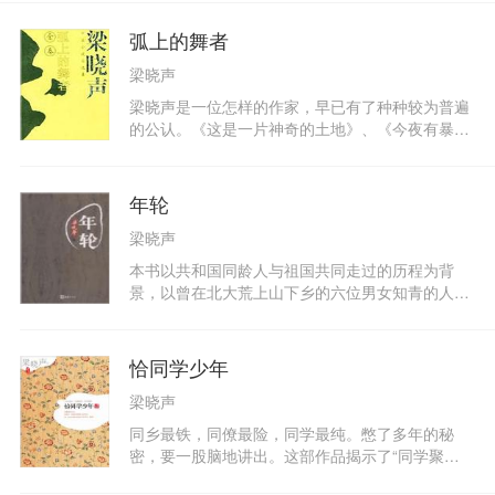
弧上的舞者
梁晓声
梁晓声是一位怎样的作家，早已有了种种较为普遍
的公认。《这是一片神奇的土地》、《今夜有暴风
雪》、《雪城》、《年轮》，使他成为知青文学的
奠基人；《父亲》、《母亲》、《表弟》、《又是
中秋》、《黑纽扣》、《白发卡》，使他成为亲情
年轮
小说的代表性作家；而《民选》、《沉默权》、
梁晓声
《档案》、《发言》、《学者之死》等等，是他直
面现实又特别深刻的中篇力作，证明他始终恪守着
本书以共和国同龄人与祖国共同走过的历程为背
关注现实的文学主张…… 所以1984年曾被人言为
景，以曾在北大荒上山下乡的六位男女知青的人生
梁晓声年。 所以某报公开评选感动中国的十位作
道路为主线，展示了中国社会近几十年所经历的坎
家，梁晓声榜上有名。 所以他被称为平民作家。
坷和风风雨雨，勾划出共和国的年轮。书中的主人
所以他被誉为中国的巴尔扎克……不管以上评价是
公经历了二十世纪六十年代的自然灾害，过早地尝
恰同学少年
否得当，不管梁晓声本人作何想法──我们都义无
到了生活的艰辛；轰轰烈烈的文化大革命，使他们
反顾地决定了出版他的中篇小说选集。并且相信，
梁晓声
激扬过也失落过；神奇的北大荒曾使他们热血沸
许多读者，肯定是期待着有出版社作这样的决定
腾，也令他们迷茫无奈。他们有中国传统的家庭亲
同乡最铁，同僚最险，同学最纯。憋了多年的秘
的，以满足他们了解梁晓声中篇小说创作全貌的愿
情，又有比亲情更高、为朋友义不容辞的友情，还
密，要一股脑地讲出。这部作品揭示了“同学聚
望的。 当我们在作家本人的配合之下真正开始做这
有阴差阳错、充满了悲剧色彩的爱情。当改革大潮
会”的太多秘密。作家梁晓声教给当下中国人最“成
一件事后，确实，有些惊讶──想不到他二十年
席卷大地的时候，他们人生最美好的时光已经逝