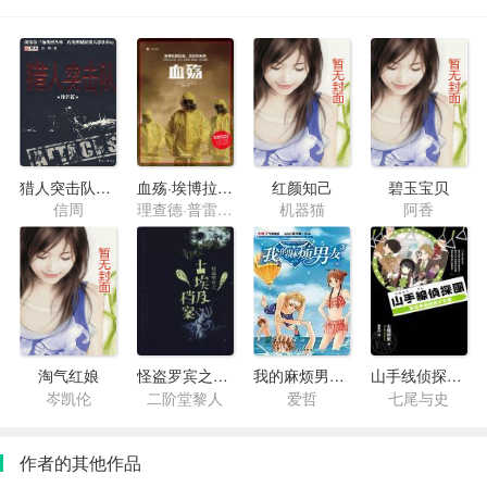
猎人突击队3：锋芒篇
血殇·埃博拉的过去、现在和未来
红颜知己
碧玉宝贝
信周
理查德·普雷斯顿
机器猫
阿香
淘气红娘
怪盗罗宾之古埃及档案
我的麻烦男友2
山手线侦探团·目白车站的死亡之握
岑凯伦
二阶堂黎人
爱哲
七尾与史
作者的其他作品